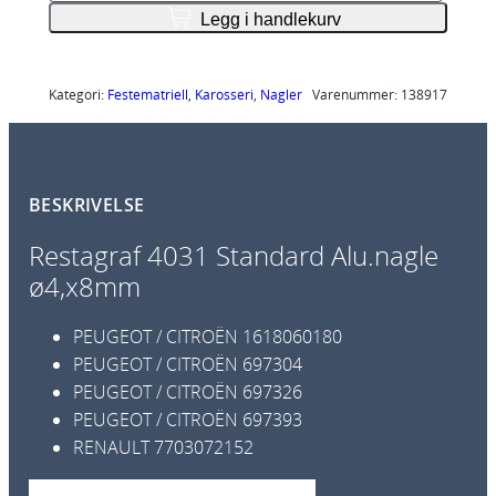
4
Legg i handlekurv
0
3
1
Kategori:
Festematriell
, 
Karosseri
, 
Nagler
Varenummer:
138917
S
t
a
BESKRIVELSE
n
d
Restagraf 4031 Standard Alu.nagle
a
ø4,x8mm
r
d
PEUGEOT / CITROËN
1618060180
A
PEUGEOT / CITROËN
697304
l
PEUGEOT / CITROËN
697326
u
PEUGEOT / CITROËN
697393
.
RENAULT
7703072152
n
a