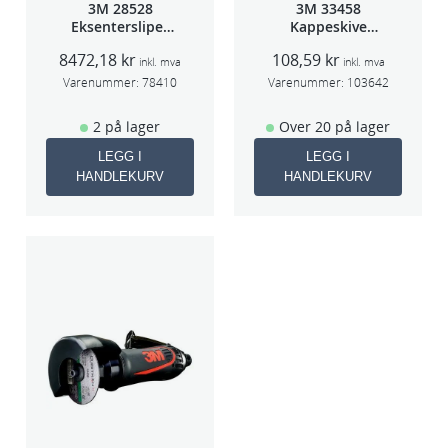
3M 28528
3M 33458
Eksentersliper
Kappeskive
f/sentralavs
75x1x9,53mm
8472,18
kr
108,59
kr
3mm slag
5stk/pk pris/stk
inkl. mva
inkl. mva
70×198
Varenummer:
78410
Varenummer:
103642
2 på lager
Over 20 på lager
LEGG I
LEGG I
HANDLEKURV
HANDLEKURV