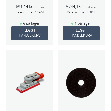
1kg boks
f/sentr.avsug
691,14
kr
5744,13
kr
5mm slag
inkl. mva
inkl. mva
75mm
Varenummer:
13904
Varenummer:
81813
6 på lager
1 på lager
LEGG I
LEGG I
HANDLEKURV
HANDLEKURV