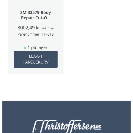
3M 33579 Body
Repair Cut-Off
Wheel Tool
3002,49
kr
75mm
inkl. mva
Varenummer:
117013
1 på lager
LEGG I
HANDLEKURV