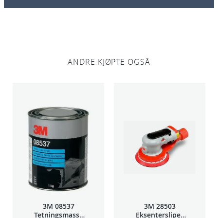
a
l
l
ANDRE KJØPTE OGSÅ
3M 08537
3M 28503
Tetningsmasse
Eksentersliper