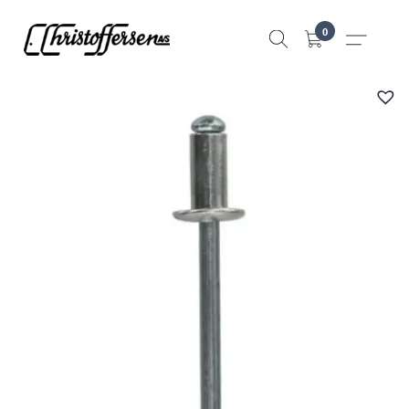
Hopp
0
til
innhold