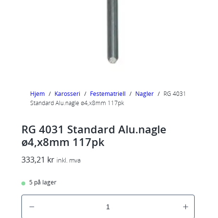
Hjem
/
Karosseri
/
Festematriell
/
Nagler
/
RG 4031
Standard Alu.nagle ø4,x8mm 117pk
RG 4031 Standard Alu.nagle
ø4,x8mm 117pk
333,21
kr
inkl. mva
5 på lager
R
G