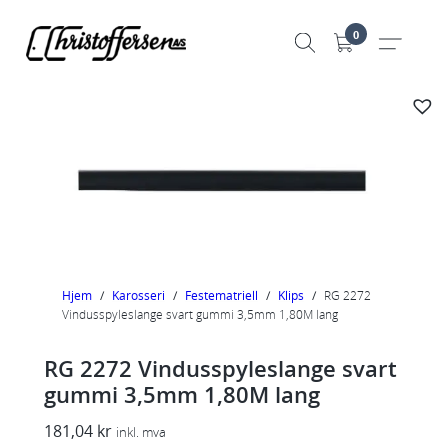
Hopp
0
til
innhold
Hjem
/
Karosseri
/
Festematriell
/
Klips
/
RG 2272
Vindusspyleslange svart gummi 3,5mm 1,80M lang
RG 2272 Vindusspyleslange svart
gummi 3,5mm 1,80M lang
181,04
kr
inkl. mva