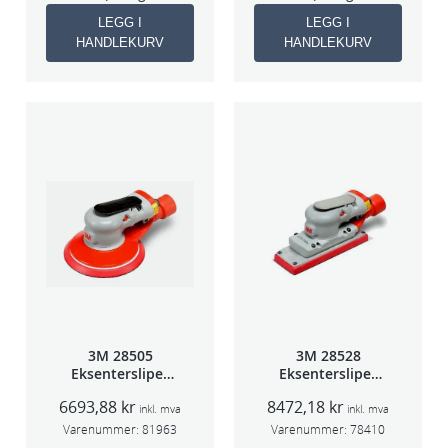
l
LEGG I
LEGG I
HANDLEKURV
HANDLEKURV
3M 28505
3M 28528
Eksentersliper
Eksentersliper
f/sentr.avsug
f/sentralavs
6693,88
kr
8472,18
kr
2,5mm slag
3mm slag
inkl. mva
inkl. mva
75mm
70×198
Varenummer:
81963
Varenummer:
78410