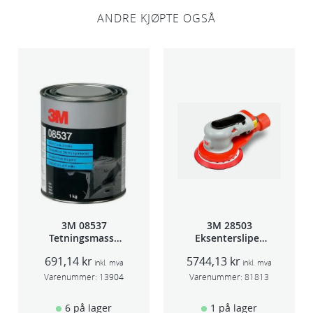
,
ANDRE KJØPTE OGSÅ
5
m
m
1
,
8
0
M
l
a
n
g
3M 08537
3M 28503
Tetningsmasse
Eksentersliper
a
1kg boks
f/sentr.avsug
n
691,14
kr
5744,13
kr
5mm slag
inkl. mva
inkl. mva
t
75mm
Varenummer:
13904
Varenummer:
81813
a
6 på lager
1 på lager
l