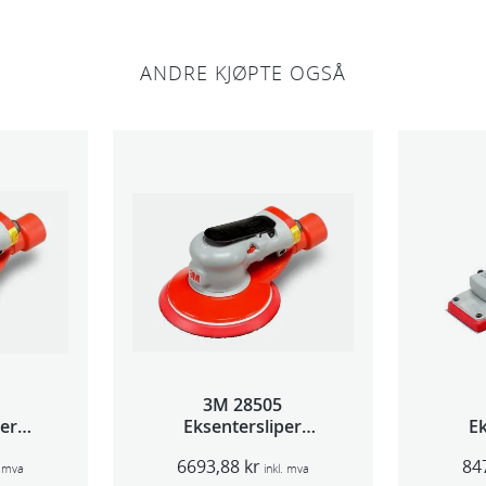
p
l
ANDRE KJØPTE OGSÅ
u
g
g
i
n
g
a
n
t
a
l
3M 28505
l
per
Eksentersliper
Ek
 5mm
f/sentr.avsug 2,5mm
f/s
6693,88
kr
84
m
slag 75mm
. mva
inkl. mva