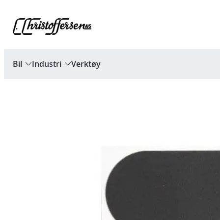
Hopp
til
innhold
Bil
Industri
Verktøy