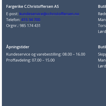
Fargerike C.Christoffersen AS
Buti
E-post:
kundeservice@cchristoffersen.no
Rødm
Telefon:
415 34 700
Man-
Orgnr.: 985 174 431
Tors
Lørd
Åpningstider
Buti
Kundeservice og varebestilling: 08.00 – 16.00
Skip
Proffavdeling: 07.00 – 15.00
Man-
Lørd