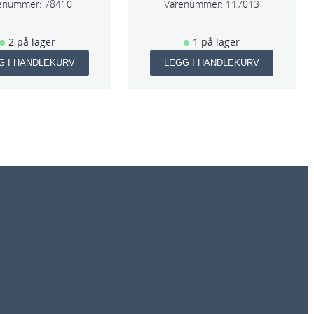
enummer:
78410
Varenummer:
117013
2 på lager
1 på lager
G I HANDLEKURV
LEGG I HANDLEKURV