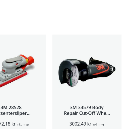
3M 28528
3M 33579 Body
sentersliper
Repair Cut-Off Wheel
entralavs 3mm
Tool 75mm
72,18
kr
3002,49
kr
slag 70×198
inkl. mva
inkl. mva