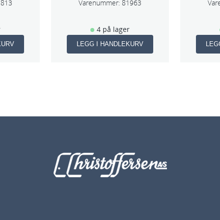
1813
Varenummer:
81963
Var
r
4 på lager
KURV
LEGG I HANDLEKURV
LEG