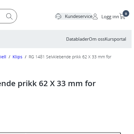
0
Kundeservice
Logg inn
Datablader
Om oss
Kursportal
iell
/
Klips
/
RG 1481 Selvklebende prikk 62 X 33 mm for
ende prikk 62 X 33 mm for