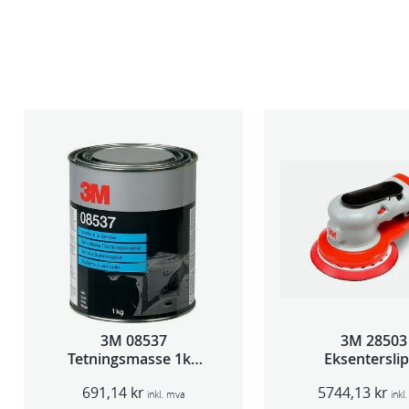
3M 08537
3M 28503
Tetningsmasse 1kg
Eksentersli
boks
f/sentr.avsug
691,14
kr
5744,13
kr
slag 75m
inkl. mva
inkl