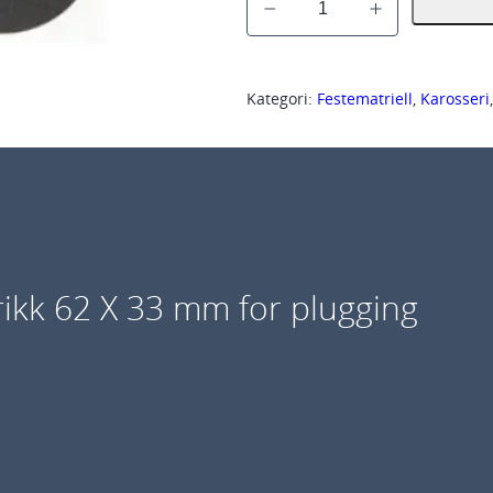
G
1
4
Kategori:
Festematriell
, 
Karosseri
8
1
S
e
l
v
rikk 62 X 33 mm for plugging
k
l
e
b
e
n
d