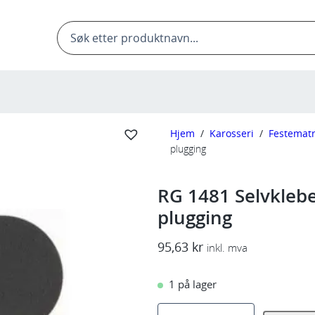
Products
search
Hjem
/
Karosseri
/
Festematr
plugging
RG 1481 Selvkleb
plugging
95,63
kr
inkl. mva
1 på lager
R