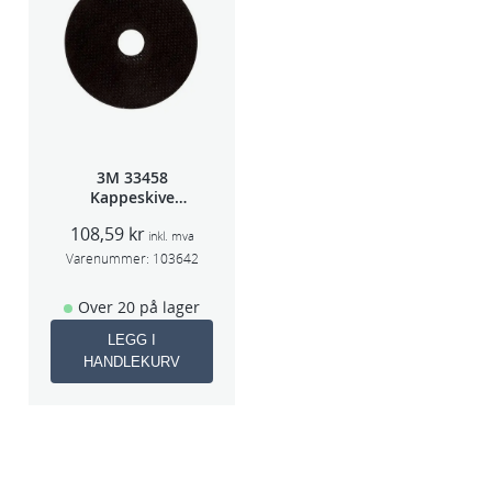
3M 33458
Kappeskive
75x1x9,53mm
108,59
kr
5stk/pk pris/stk
inkl. mva
Varenummer:
103642
Over 20 på lager
LEGG I
HANDLEKURV