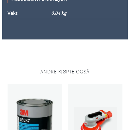
l
l
Vekt
0,04 kg
ANDRE KJØPTE OGSÅ