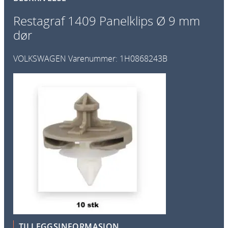
l
Restagraf 1409 Panelklips Ø 9 mm
k
dør
l
i
VOLKSWAGEN
Varenummer:
1H0868243B
p
s
Ø
9
m
m
d
ø
r
a
n
t
a
TILLEGGSINFORMASJON