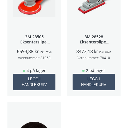
3M 28505
3M 28528
Eksentersliper
Eksentersliper
f/sentr.avsug
f/sentralavs
6693,88
kr
8472,18
kr
2,5mm slag
3mm slag
inkl. mva
inkl. mva
75mm
70×198
Varenummer:
81963
Varenummer:
78410
4 på lager
2 på lager
LEGG I
LEGG I
HANDLEKURV
HANDLEKURV