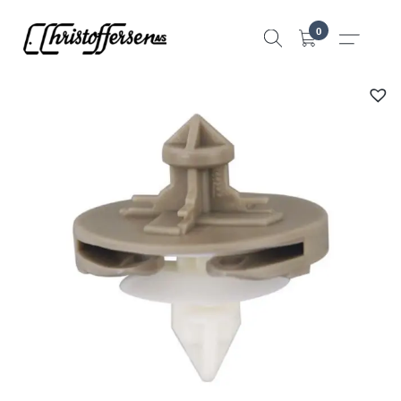
Hopp
0
til
innhold