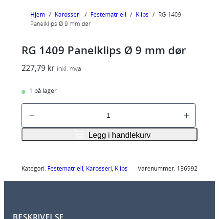
Hjem
/
Karosseri
/
Festematriell
/
Klips
/
RG 1409
Panelklips Ø 9 mm dør
RG 1409 Panelklips Ø 9 mm dør
227,79
kr
inkl. mva
1 på lager
R
G
1
Legg i handlekurv
4
0
9
Kategori:
Festematriell
, 
Karosseri
, 
Klips
Varenummer:
136992
P
a
n
BESKRIVELSE
e