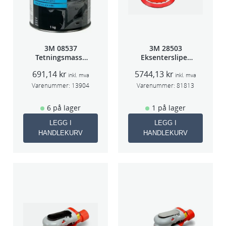
3M 08537
3M 28503
Tetningsmasse
Eksentersliper
1kg boks
f/sentr.avsug
691,14
kr
5744,13
kr
5mm slag
inkl. mva
inkl. mva
75mm
Varenummer:
13904
Varenummer:
81813
6 på lager
1 på lager
LEGG I
LEGG I
HANDLEKURV
HANDLEKURV