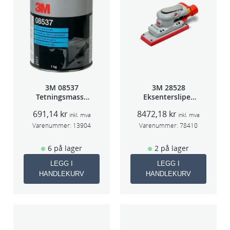
3M 08537
3M 28528
Tetningsmasse
Eksentersliper
1kg boks
f/sentralavs
691,14
kr
8472,18
kr
3mm slag
inkl. mva
inkl. mva
70×198
Varenummer:
13904
Varenummer:
78410
6 på lager
2 på lager
LEGG I
LEGG I
HANDLEKURV
HANDLEKURV