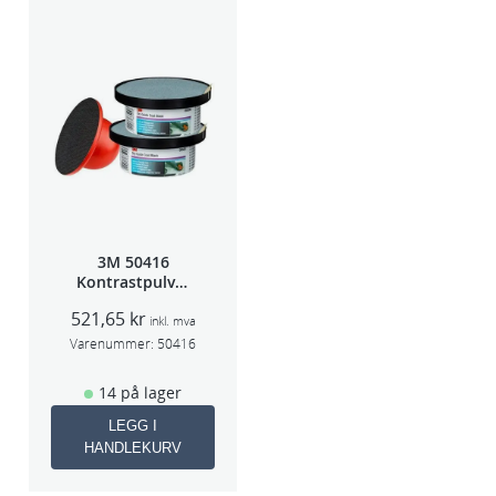
3M 50416
Kontrastpulver
Orange
521,65
kr
inkl. mva
Varenummer:
50416
14 på lager
LEGG I
HANDLEKURV