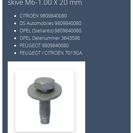
skive M6-1.00 X 20 mm
k
a
CITROËN
9809840080
n
DS Automobiles
9809840080
t
OPEL (Stellantis)
9809840080
b
OPEL Delenummer
3643598
o
PEUGEOT
9809840080
l
PEUGEOT / CITROËN
7013GA
t
m
e
d
s
k
i
v
e
M
6