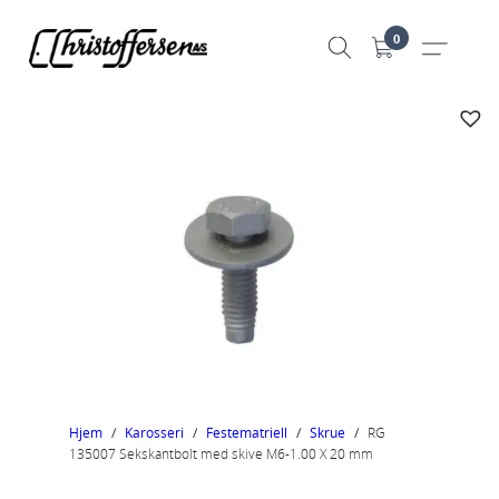
Hopp
0
til
innhold
Hjem
/
Karosseri
/
Festematriell
/
Skrue
/
RG
135007 Sekskantbolt med skive M6-1.00 X 20 mm