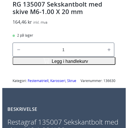
RG 135007 Sekskantbolt med
skive M6-1.00 X 20 mm
164,46
kr
inkl. mva
2 på lager
R
G
1
Legg i handlekurv
3
5
0
Kategori:
Festematriell
, 
Karosseri
, 
Skrue
Varenummer:
136630
0
7
S
BESKRIVELSE
e
k
Restagraf 135007 Sekskantbolt med
s