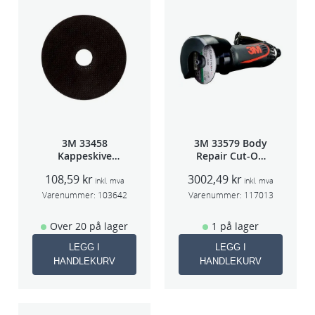
3M 33458
3M 33579 Body
Kappeskive
Repair Cut-Off
75x1x9,53mm
Wheel Tool
108,59
kr
3002,49
kr
5stk/pk pris/stk
75mm
inkl. mva
inkl. mva
Varenummer:
103642
Varenummer:
117013
Over 20 på lager
1 på lager
LEGG I
LEGG I
HANDLEKURV
HANDLEKURV