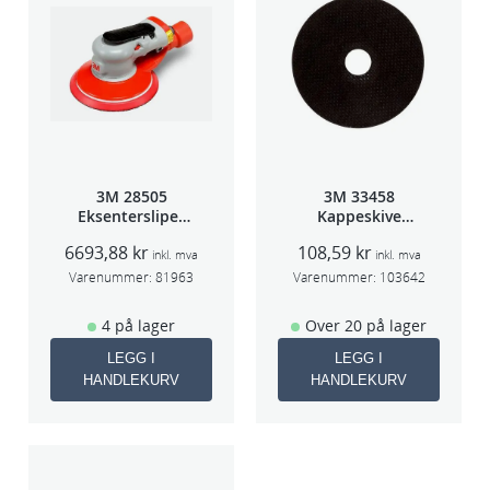
3M 28505
3M 33458
Eksentersliper
Kappeskive
f/sentr.avsug
75x1x9,53mm
6693,88
kr
108,59
kr
2,5mm slag
5stk/pk pris/stk
inkl. mva
inkl. mva
75mm
Varenummer:
81963
Varenummer:
103642
4 på lager
Over 20 på lager
LEGG I
LEGG I
HANDLEKURV
HANDLEKURV