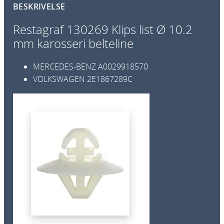
BESKRIVELSE
t
ø
Restagraf 130269 Klips list Ø 10.2
p
mm karosseri belteline
e
k
MERCEDES-BENZ
A0029918570
l
VOLKSWAGEN
2E1867289C
i
p
s
Ø
1
0
.
2
m
m
k
a