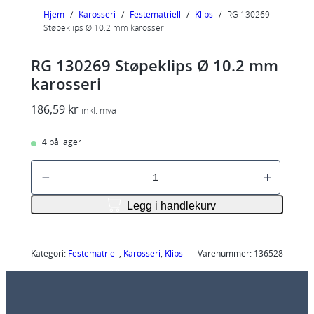
Hjem
/
Karosseri
/
Festematriell
/
Klips
/
RG 130269
Støpeklips Ø 10.2 mm karosseri
RG 130269 Støpeklips Ø 10.2 mm
karosseri
186,59
kr
inkl. mva
4 på lager
R
G
1
Legg i handlekurv
3
0
2
Kategori:
Festematriell
, 
Karosseri
, 
Klips
Varenummer:
136528
6
9
S