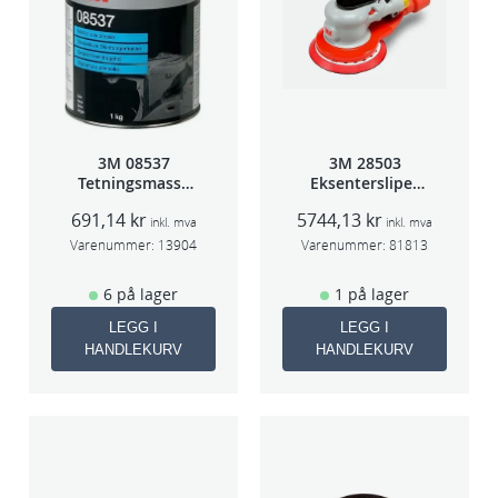
3M 08537
3M 28503
Tetningsmasse
Eksentersliper
1kg boks
f/sentr.avsug
691,14
kr
5744,13
kr
5mm slag
inkl. mva
inkl. mva
75mm
Varenummer:
13904
Varenummer:
81813
6 på lager
1 på lager
LEGG I
LEGG I
HANDLEKURV
HANDLEKURV