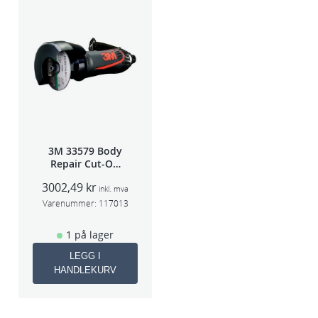
3M 33579 Body
Repair Cut-Off
Wheel Tool
3002,49
kr
75mm
inkl. mva
Varenummer:
117013
1 på lager
LEGG I
HANDLEKURV