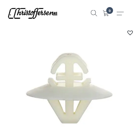
Hopp
0
til
innhold