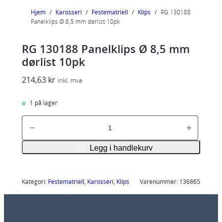
Hjem
/
Karosseri
/
Festematriell
/
Klips
/
RG 130188
Panelklips Ø 8,5 mm dørlist 10pk
RG 130188 Panelklips Ø 8,5 mm
dørlist 10pk
214,63
kr
inkl. mva
1 på lager
R
G
1
Legg i handlekurv
3
0
1
Kategori:
Festematriell
, 
Karosseri
, 
Klips
Varenummer:
136865
8
8
P