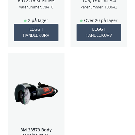
8472,18
kr
108,59
kr
3mm slag
5stk/pk pris/stk
inkl. mva
inkl. mva
70×198
Varenummer:
78410
Varenummer:
103642
2 på lager
Over 20 på lager
LEGG I
LEGG I
HANDLEKURV
HANDLEKURV
3M 33579 Body