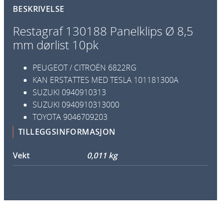
BESKRIVELSE
a
n
Restagraf 130188 Panelklips Ø 8,5
e
mm dørlist 10pk
l
k
PEUGEOT / CITROËN
6822RG
l
KAN ERSTATTES MED TESLA
101181300A
i
SUZUKI
0940910313
p
SUZUKI
0940910313000
s
TOYOTA
9046709203
Ø
TILLEGGSINFORMASJON
8
,
Vekt
0,011 kg
5
m
m
d
ø
r