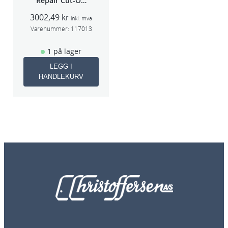
Repair Cut-Off
Wheel Tool
3002,49
kr
75mm
inkl. mva
Varenummer:
117013
1 på lager
LEGG I
HANDLEKURV