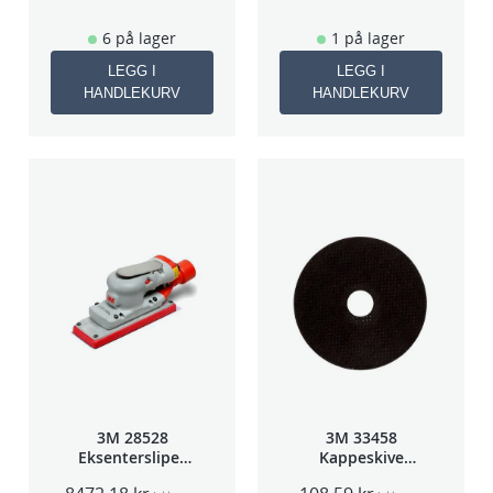
6 på lager
1 på lager
LEGG I
LEGG I
HANDLEKURV
HANDLEKURV
3M 28528
3M 33458
Eksentersliper
Kappeskive
f/sentralavs
75x1x9,53mm