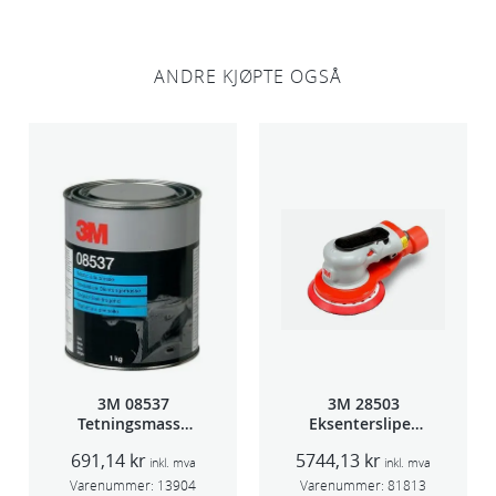
l
i
ANDRE KJØPTE OGSÅ
s
t
1
0
p
k
a
n
t
a
l
l
3M 08537
3M 28503
Tetningsmasse
Eksentersliper
1kg boks
f/sentr.avsug
691,14
kr
5744,13
kr
5mm slag
inkl. mva
inkl. mva
75mm
Varenummer:
13904
Varenummer:
81813