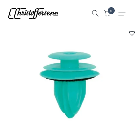
Hopp
0
til
innhold