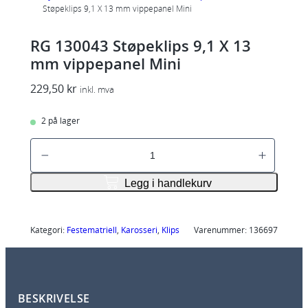
Støpeklips 9,1 X 13 mm vippepanel Mini
RG 130043 Støpeklips 9,1 X 13
mm vippepanel Mini
229,50
kr
inkl. mva
2 på lager
R
G
1
Legg i handlekurv
3
0
0
Kategori:
Festematriell
, 
Karosseri
, 
Klips
Varenummer:
136697
4
3
S
BESKRIVELSE
t