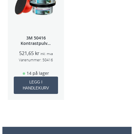
3M 50416
Kontrastpulver
Orange
521,65
kr
inkl. mva
Varenummer:
50416
14 på lager
LEGG I
HANDLEKURV