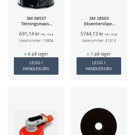
3M 08537
3M 28503
Tetningsmasse
Eksentersliper
1kg boks
f/sentr.avsug
691,14
kr
5744,13
kr
5mm slag
inkl. mva
inkl. mva
75mm
Varenummer:
13904
Varenummer:
81813
6 på lager
1 på lager
LEGG I
LEGG I
HANDLEKURV
HANDLEKURV