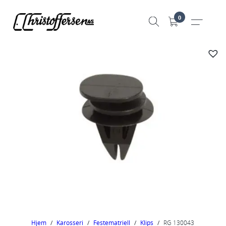
Hopp
0
til
innhold
Hjem
/
Karosseri
/
Festematriell
/
Klips
/
RG 130043