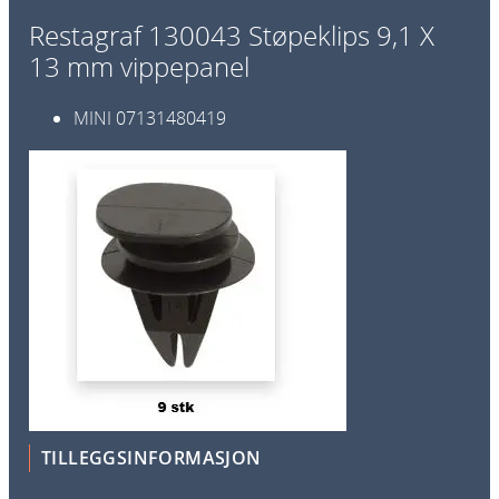
ø
Restagraf 130043 Støpeklips 9,1 X
p
13 mm vippepanel
e
k
MINI
07131480419
l
i
p
s
9
,
1
X
1
3
m
m
TILLEGGSINFORMASJON
v
i