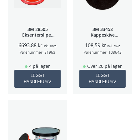
3M 28505
3M 33458
Eksentersliper
Kappeskive
f/sentr.avsug
75x1x9,53mm
6693,88
kr
108,59
kr
2,5mm slag
5stk/pk pris/stk
inkl. mva
inkl. mva
75mm
Varenummer:
81963
Varenummer:
103642
4 på lager
Over 20 på lager
LEGG I
LEGG I
HANDLEKURV
HANDLEKURV