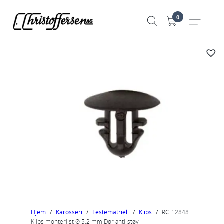
Hopp
0
til
innhold
Hjem
/
Karosseri
/
Festematriell
/
Klips
/
RG 12848
Klips monterlist Ø 5,2 mm Dør anti-støv