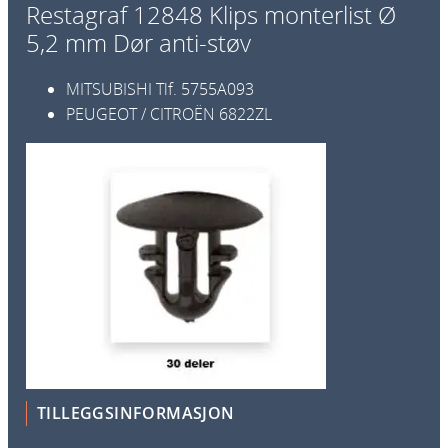
Restagraf 12848 Klips monterlist Ø
s
5,2 mm Dør anti-støv
m
o
MITSUBISHI
Tlf.
5755A093
n
PEUGEOT / CITROËN
6822ZL
t
e
r
l
i
s
t
Ø
5
,
2
m
TILLEGGSINFORMASJON
m
D