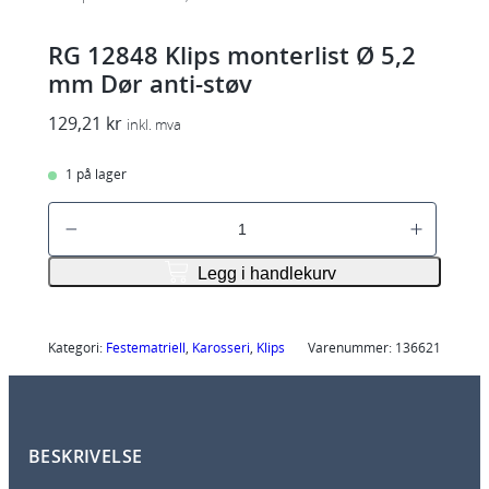
RG 12848 Klips monterlist Ø 5,2
mm Dør anti-støv
129,21
kr
inkl. mva
1 på lager
R
G
1
Legg i handlekurv
2
8
4
Kategori:
Festematriell
, 
Karosseri
, 
Klips
Varenummer:
136621
8
K
l
BESKRIVELSE
i
p