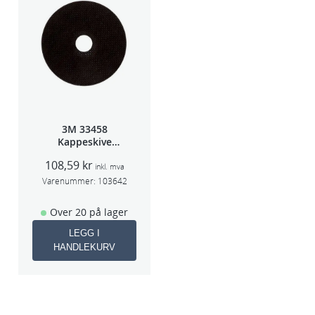
3M 33458
Kappeskive
75x1x9,53mm
108,59
kr
5stk/pk pris/stk
inkl. mva
Varenummer:
103642
Over 20 på lager
LEGG I
HANDLEKURV