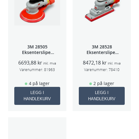
3M 28505
3M 28528
Eksentersliper
Eksentersliper
f/sentr.avsug
f/sentralavs
6693,88
kr
8472,18
kr
2,5mm slag
3mm slag
inkl. mva
inkl. mva
75mm
70×198
Varenummer:
81963
Varenummer:
78410
4 på lager
2 på lager
LEGG I
LEGG I
HANDLEKURV
HANDLEKURV