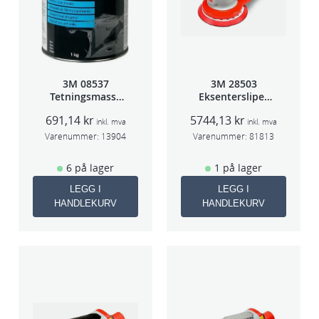
3M 08537
3M 28503
Tetningsmasse
Eksentersliper
1kg boks
f/sentr.avsug
691,14
kr
5744,13
kr
5mm slag
inkl. mva
inkl. mva
75mm
Varenummer:
13904
Varenummer:
81813
6 på lager
1 på lager
LEGG I
LEGG I
HANDLEKURV
HANDLEKURV