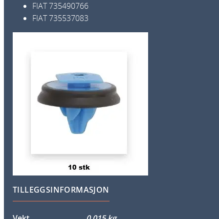
FIAT
735490766
FIAT
735537083
TILLEGGSINFORMASJON
Vekt
0,015 kg