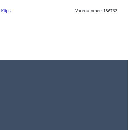
, 
Klips
Varenummer:
136762