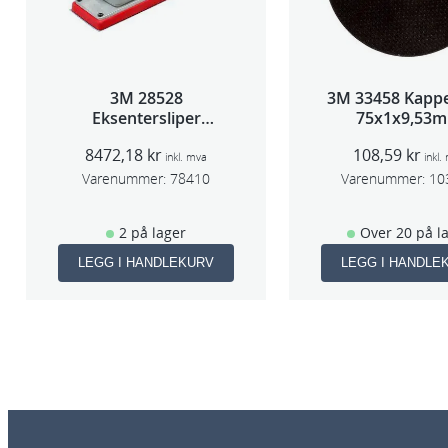
3M 28528
3M 33458 Kappe
Eksentersliper
75x1x9,53
f/sentralavs 3mm
5stk/pk pris/
8472,18
kr
108,59
kr
slag 70×198
inkl. mva
inkl.
Varenummer:
78410
Varenummer:
10
2 på lager
Over 20 på l
LEGG I HANDLEKURV
LEGG I HANDLE