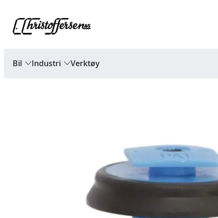
Hopp
til
innhold
Bil
Industri
Verktøy