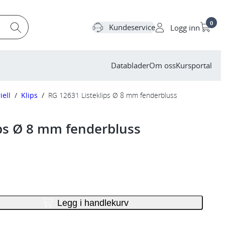
0
Kundeservice
Logg inn
Datablader
Om oss
Kursportal
iell
/
Klips
/
RG 12631 Listeklips Ø 8 mm fenderbluss
ips Ø 8 mm fenderbluss
Legg i handlekurv