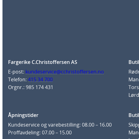
Fargerike C.Christoffersen AS
Buti
E-post:
kundeservice@cchristoffersen.no
Rødm
Telefon:
415 34 700
Man-
Orgnr.: 985 174 431
Tors
Lørd
Åpningstider
Buti
Kundeservice og varebestilling: 08.00 – 16.00
Skip
Proffavdeling: 07.00 – 15.00
Man-