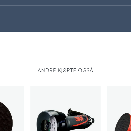
a
l
l
ANDRE KJØPTE OGSÅ