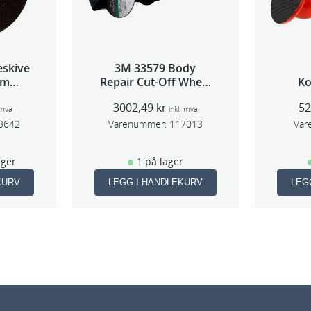
skive
3M 33579 Body
mm
Repair Cut-Off Wheel
Ko
stk
Tool 75mm
3002,49
kr
5
 mva
inkl. mva
3642
Varenummer:
117013
Var
ager
1 på lager
KURV
LEGG I HANDLEKURV
LEG