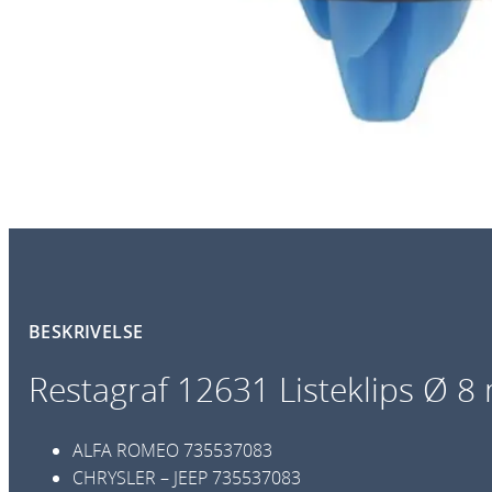
BESKRIVELSE
Restagraf 12631 Listeklips Ø 
ALFA ROMEO
735537083
CHRYSLER – JEEP
735537083