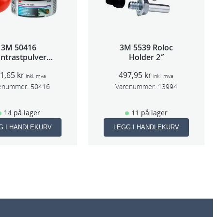
3M 50416
3M 5539 Roloc
ntrastpulver
Holder 2″
Orange
21,65
kr
497,95
kr
inkl. mva
inkl. mva
enummer:
50416
Varenummer:
13994
14 på lager
11 på lager
G I HANDLEKURV
LEGG I HANDLEKURV