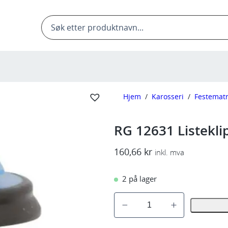
Products
search
Hjem
/
Karosseri
/
Festematr
RG 12631 Listekl
160,66
kr
inkl. mva
2 på lager
R
G
1