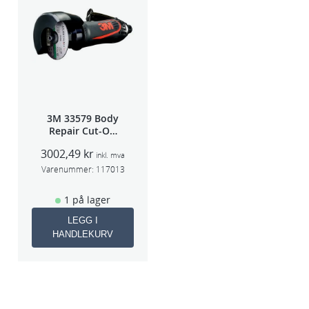
3M 33579 Body
Repair Cut-Off
Wheel Tool
3002,49
kr
75mm
inkl. mva
Varenummer:
117013
1 på lager
LEGG I
HANDLEKURV