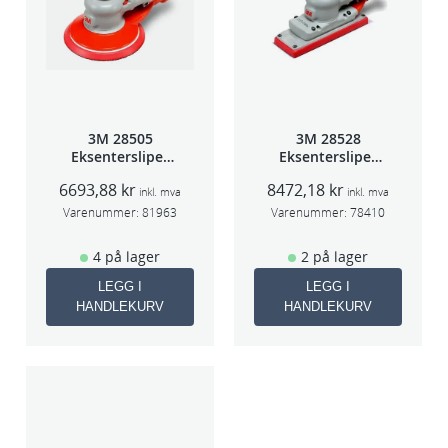
3M 28505
3M 28528
Eksentersliper
Eksentersliper
f/sentr.avsug
f/sentralavs
6693,88
kr
8472,18
kr
2,5mm slag
3mm slag
inkl. mva
inkl. mva
75mm
70×198
Varenummer:
81963
Varenummer:
78410
4 på lager
2 på lager
LEGG I
LEGG I
HANDLEKURV
HANDLEKURV