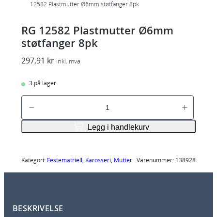
12582 Plastmutter Ø6mm støtfanger 8pk
RG 12582 Plastmutter Ø6mm
støtfanger 8pk
297,91
kr
inkl. mva
3 på lager
R
G
1
Legg i handlekurv
2
5
8
Kategori:
Festematriell
, 
Karosseri
, 
Mutter
Varenummer:
138928
2
P
l
BESKRIVELSE
a