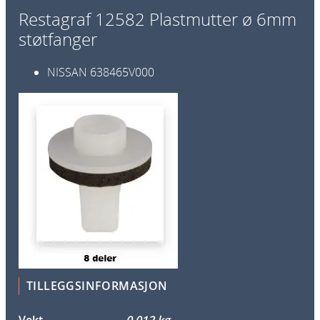
s
Restagraf 12582 Plastmutter ø 6mm
t
støtfanger
m
u
NISSAN
638465V000
t
t
e
r
Ø
6
m
m
s
t
ø
t
TILLEGGSINFORMASJON
f
a