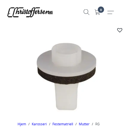
Hopp
0
til
innhold
Hjem
/
Karosseri
/
Festematriell
/
Mutter
/
RG