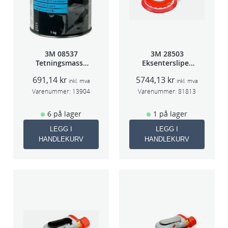
3M 08537
3M 28503
Tetningsmasse
Eksentersliper
1kg boks
f/sentr.avsug
691,14
kr
5744,13
kr
5mm slag
inkl. mva
inkl. mva
75mm
Varenummer:
13904
Varenummer:
81813
6 på lager
1 på lager
LEGG I
LEGG I
HANDLEKURV
HANDLEKURV