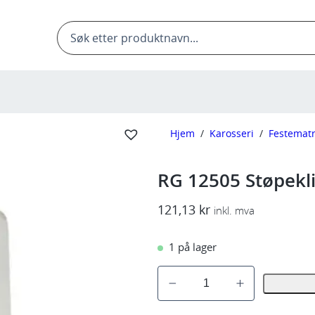
Products
search
Hjem
/
Karosseri
/
Festematr
RG 12505 Støpekli
121,13
kr
inkl. mva
1 på lager
R
G
1