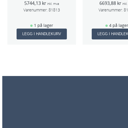
5744,13
kr
6693,88
kr
slag 75mm
slag 75m
inkl. mva
inkl
Varenummer:
81813
Varenummer:
8
1 på lager
4 på lage
LEGG I HANDLEKURV
LEGG I HANDLE