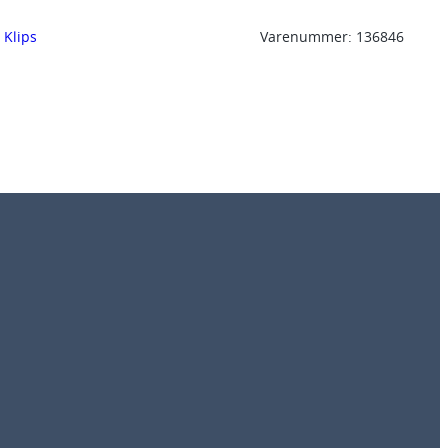
, 
Klips
Varenummer:
136846