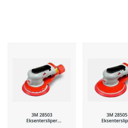
3M 28503
3M 28505
Eksentersliper
Eksentersli
f/sentr.avsug 5mm
f/sentr.avsug 