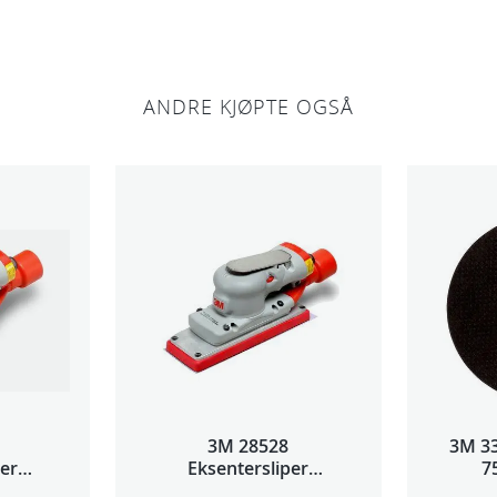
l
l
ANDRE KJØPTE OGSÅ
3M 28528
3M 3
per
Eksentersliper
7
2,5mm
f/sentralavs 3mm
5s