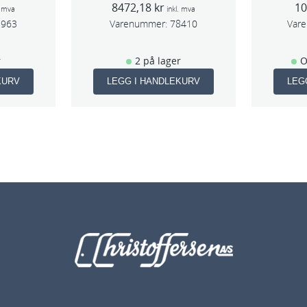
8472,18
kr
1
m
slag 70×198
. mva
inkl. mva
1963
Varenummer:
78410
Var
r
2 på lager
O
KURV
LEGG I HANDLEKURV
LEG