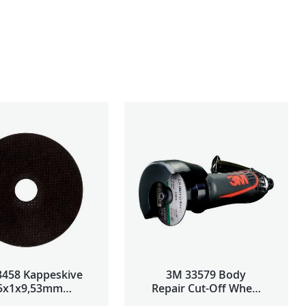
3458 Kappeskive
3M 33579 Body
5x1x9,53mm
Repair Cut-Off Wheel
tk/pk pris/stk
Tool 75mm