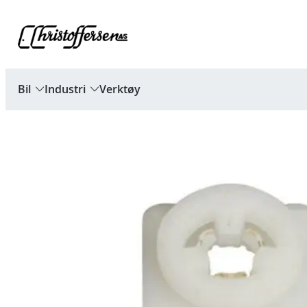
Hopp
til
innhold
Bil
Industri
Verktøy