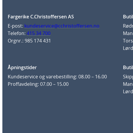
Fargerike C.Christoffersen AS
Buti
E-post:
kundeservice@cchristoffersen.no
Rødm
Telefon:
415 34 700
Man-
Orgnr.: 985 174 431
Tors
Lørd
Åpningstider
Buti
Kundeservice og varebestilling: 08.00 – 16.00
Skip
Proffavdeling: 07.00 – 15.00
Man-
Lørd