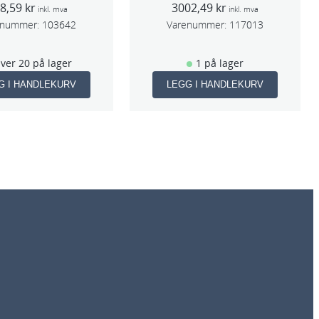
08,59
kr
3002,49
kr
inkl. mva
inkl. mva
enummer:
103642
Varenummer:
117013
ver 20 på lager
1 på lager
G I HANDLEKURV
LEGG I HANDLEKURV