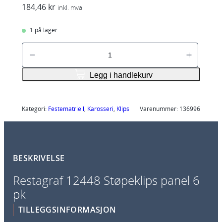
184,46
kr
inkl. mva
1 på lager
R
G
1
Legg i handlekurv
2
4
4
Kategori:
Festematriell
, 
Karosseri
, 
Klips
Varenummer:
136996
8
S
t
BESKRIVELSE
ø
p
Restagraf 12448 Støpeklips panel 6
e
pk
k
l
TILLEGGSINFORMASJON
i