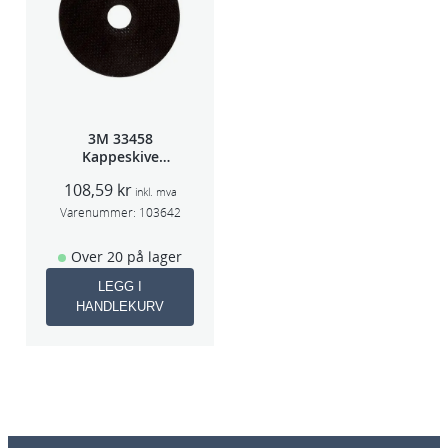
3M 33458
Kappeskive
75x1x9,53mm
108,59
kr
5stk/pk pris/stk
inkl. mva
Varenummer:
103642
Over 20 på lager
LEGG I
HANDLEKURV