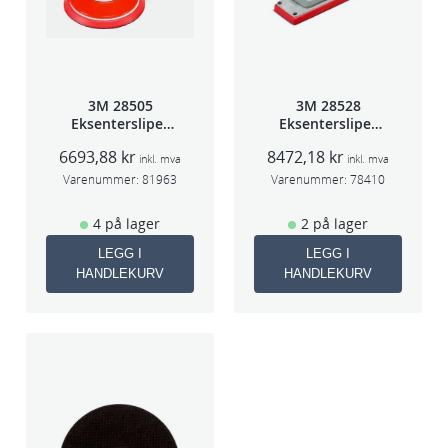
3M 28505
3M 28528
Eksentersliper
Eksentersliper
f/sentr.avsug
f/sentralavs
6693,88
kr
8472,18
kr
2,5mm slag
3mm slag
inkl. mva
inkl. mva
75mm
70×198
Varenummer:
81963
Varenummer:
78410
4 på lager
2 på lager
LEGG I
LEGG I
HANDLEKURV
HANDLEKURV