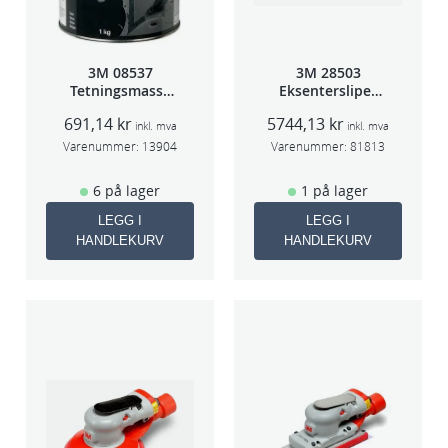
3M 08537
3M 28503
Tetningsmasse
Eksentersliper
1kg boks
f/sentr.avsug
691,14
kr
5744,13
kr
5mm slag
inkl. mva
inkl. mva
75mm
Varenummer:
13904
Varenummer:
81813
6 på lager
1 på lager
LEGG I
LEGG I
HANDLEKURV
HANDLEKURV