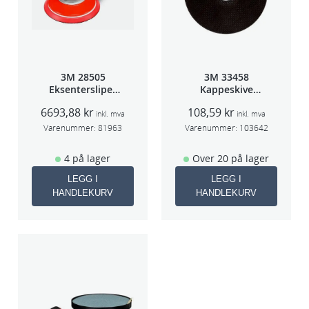
3M 28505
3M 33458
Eksentersliper
Kappeskive
f/sentr.avsug
75x1x9,53mm
6693,88
kr
108,59
kr
2,5mm slag
5stk/pk pris/stk
inkl. mva
inkl. mva
75mm
Varenummer:
81963
Varenummer:
103642
4 på lager
Over 20 på lager
LEGG I
LEGG I
HANDLEKURV
HANDLEKURV