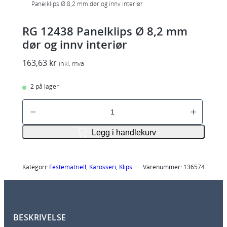
Panelklips Ø 8,2 mm dør og innv interiør
RG 12438 Panelklips Ø 8,2 mm
dør og innv interiør
163,63
kr
inkl. mva
2 på lager
R
G
1
Legg i handlekurv
2
4
3
Kategori:
Festematriell
, 
Karosseri
, 
Klips
Varenummer:
136574
8
P
a
BESKRIVELSE
n