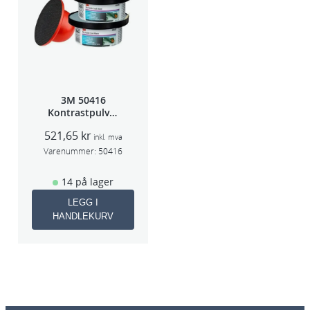
3M 50416
Kontrastpulver
Orange
521,65
kr
inkl. mva
Varenummer:
50416
14 på lager
LEGG I
HANDLEKURV