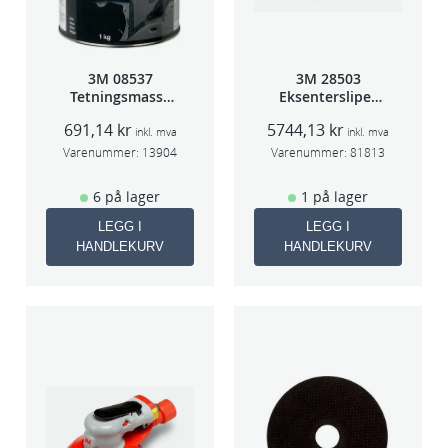
3M 08537
3M 28503
Tetningsmasse
Eksentersliper
1kg boks
f/sentr.avsug
691,14
kr
5744,13
kr
5mm slag
inkl. mva
inkl. mva
75mm
Varenummer:
13904
Varenummer:
81813
6 på lager
1 på lager
LEGG I
LEGG I
HANDLEKURV
HANDLEKURV