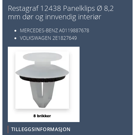
e
Restagraf 12438 Panelklips Ø 8,2
l
mm dør og innvendig interiør
k
l
MERCEDES-BENZ
A0119887678
i
VOLKSWAGEN
2E1827649
p
s
Ø
8
,
2
m
m
d
ø
r
o
TILLEGGSINFORMASJON
g