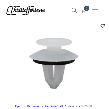
Hopp
0
til
innhold
Hjem
/
Karosseri
/
Festematriell
/
Klips
/
RG 12438