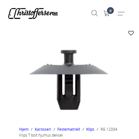
Hopp
0
til
innhold
Hjem
/
Karosseri
/
Festematriell
/
Klips
/
RG 12334
Klips T bolt hjulhus deksel