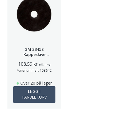
3M 33458
Kappeskive
75x1x9,53mm
108,59
kr
5stk/pk pris/stk
inkl. mva
Varenummer:
103642
Over 20 på lager
LEGG I
HANDLEKURV