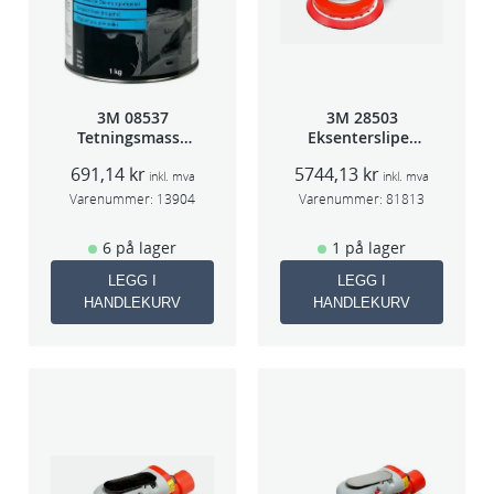
3M 08537
3M 28503
Tetningsmasse
Eksentersliper
1kg boks
f/sentr.avsug
691,14
kr
5744,13
kr
5mm slag
inkl. mva
inkl. mva
75mm
Varenummer:
13904
Varenummer:
81813
6 på lager
1 på lager
LEGG I
LEGG I
HANDLEKURV
HANDLEKURV