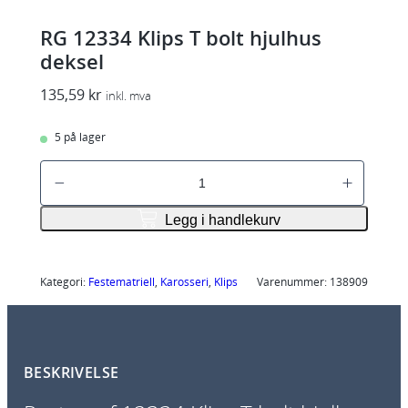
RG 12334 Klips T bolt hjulhus
deksel
135,59
kr
inkl. mva
5 på lager
R
G
1
Legg i handlekurv
2
3
3
Kategori:
Festematriell
, 
Karosseri
, 
Klips
Varenummer:
138909
4
K
l
BESKRIVELSE
i
p