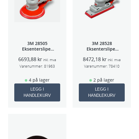
3M 28505
3M 28528
Eksentersliper
Eksentersliper
f/sentr.avsug
f/sentralavs
6693,88
kr
8472,18
kr
2,5mm slag
3mm slag
inkl. mva
inkl. mva
75mm
70×198
Varenummer:
81963
Varenummer:
78410
4 på lager
2 på lager
LEGG I
LEGG I
HANDLEKURV
HANDLEKURV