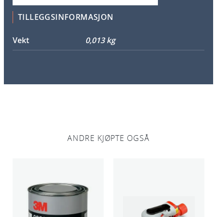
k
e
TILLEGGSINFORMASJON
o
g
Vekt
0,013 kg
d
ø
r
a
n
t
a
l
ANDRE KJØPTE OGSÅ
l