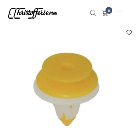
Hopp
0
til
innhold