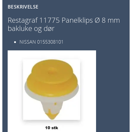
a
BESKRIVELSE
n
e
Restagraf 11775 Panelklips Ø 8 mm
l
bakluke og dør
k
l
NISSAN
0155308101
i
p
s
Ø
8
m
m
b
a
k
l
u