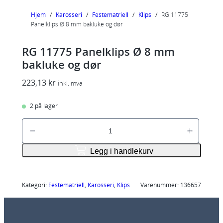
Hjem
/
Karosseri
/
Festematriell
/
Klips
/
RG 11775
Panelklips Ø 8 mm bakluke og dør
RG 11775 Panelklips Ø 8 mm
bakluke og dør
223,13
kr
inkl. mva
2 på lager
R
G
1
Legg i handlekurv
1
7
7
Kategori:
Festematriell
, 
Karosseri
, 
Klips
Varenummer:
136657
5
P