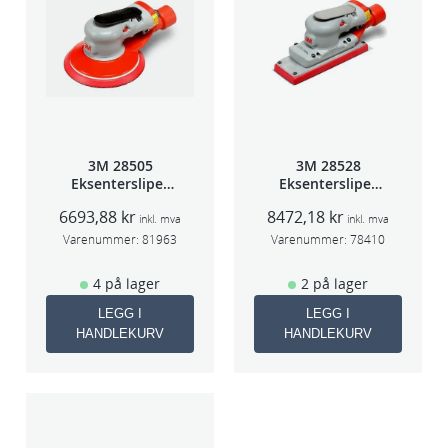
3M 28505
3M 28528
Eksentersliper
Eksentersliper
f/sentr.avsug
f/sentralavs
6693,88
kr
8472,18
kr
2,5mm slag
3mm slag
inkl. mva
inkl. mva
75mm
70×198
Varenummer:
81963
Varenummer:
78410
4 på lager
2 på lager
LEGG I
LEGG I
HANDLEKURV
HANDLEKURV