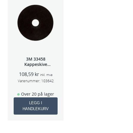
3M 33458
Kappeskive
75x1x9,53mm
108,59
kr
5stk/pk pris/stk
inkl. mva
Varenummer:
103642
Over 20 på lager
LEGG I
HANDLEKURV