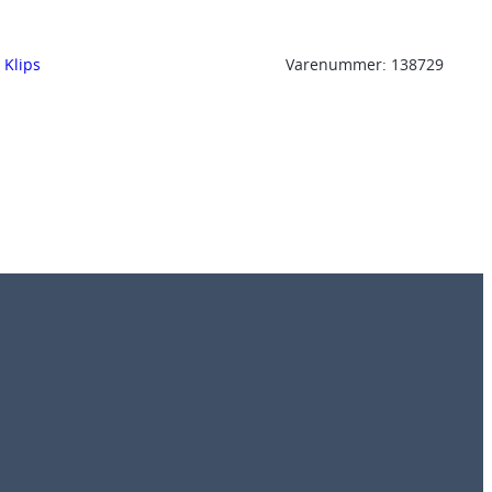
, 
Klips
Varenummer:
138729