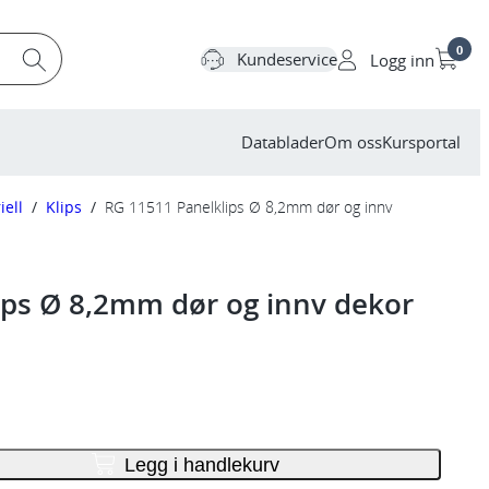
0
Kundeservice
Logg inn
Datablader
Om oss
Kursportal
iell
/
Klips
/
RG 11511 Panelklips Ø 8,2mm dør og innv
ips Ø 8,2mm dør og innv dekor
Legg i handlekurv