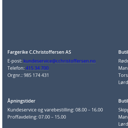
Fargerike C.Christoffersen AS
Buti
E-post:
kundeservice@cchristoffersen.no
Rødm
Telefon:
415 34 700
Man-
Orgnr.: 985 174 431
Tors
Lørd
Åpningstider
Buti
Kundeservice og varebestilling: 08.00 – 16.00
Skip
Proffavdeling: 07.00 – 15.00
Man-
Lørd