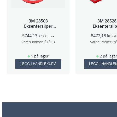
3M 28503
3M 28528
Eksentersliper
Eksentersli
f/sentr.avsug 5mm
f/sentralavs
5744,13
kr
8472,18
kr
slag 75mm
slag 70×19
inkl. mva
inkl
Varenummer:
81813
Varenummer:
7
1 på lager
2 på lage
LEGG I HANDLEKURV
LEGG I HANDLE