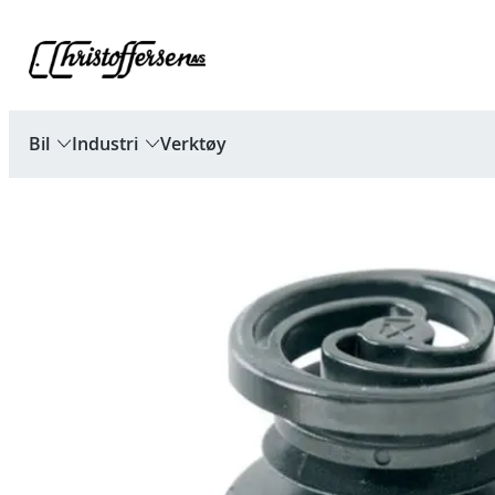
Hopp
til
innhold
Bil
Industri
Verktøy