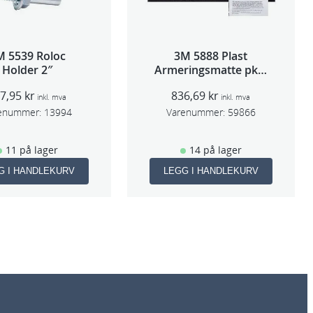
M 5539 Roloc
3M 5888 Plast
Holder 2″
Armeringsmatte pk à
3
97,95
kr
836,69
kr
inkl. mva
inkl. mva
enummer:
13994
Varenummer:
59866
11 på lager
14 på lager
G I HANDLEKURV
LEGG I HANDLEKURV