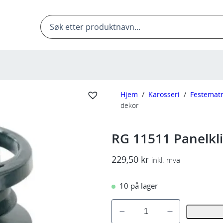
Products
search
Hjem
/
Karosseri
/
Festematr
dekor
RG 11511 Panelkl
229,50
kr
inkl. mva
10 på lager
R
G