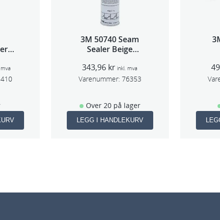
3M 50740 Seam
3
per
Sealer Beige
 3mm
310m(erstatter 8851)
343,96
kr
4
8
. mva
inkl. mva
8410
Varenummer:
76353
Var
r
Over 20 på lager
KURV
LEGG I HANDLEKURV
LEG