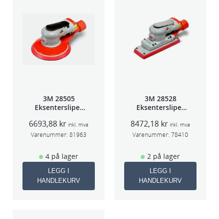
3M 28505
3M 28528
Eksentersliper
Eksentersliper
f/sentr.avsug
f/sentralavs
6693,88
kr
8472,18
kr
2,5mm slag
3mm slag
inkl. mva
inkl. mva
75mm
70×198
Varenummer:
81963
Varenummer:
78410
4 på lager
2 på lager
LEGG I
LEGG I
HANDLEKURV
HANDLEKURV