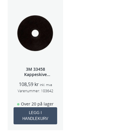
3M 33458
Kappeskive
75x1x9,53mm
108,59
kr
5stk/pk pris/stk
inkl. mva
Varenummer:
103642
Over 20 på lager
LEGG I
HANDLEKURV