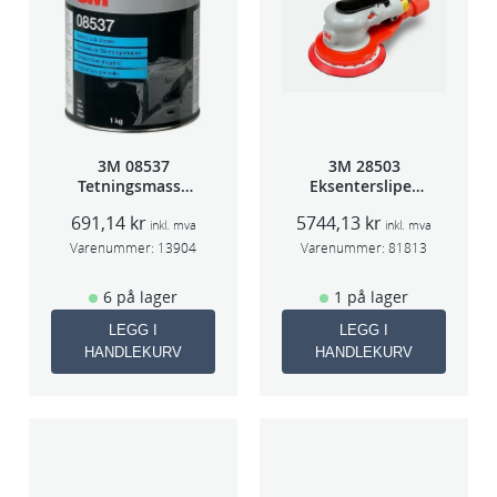
3M 08537
3M 28503
Tetningsmasse
Eksentersliper
1kg boks
f/sentr.avsug
691,14
kr
5744,13
kr
5mm slag
inkl. mva
inkl. mva
75mm
Varenummer:
13904
Varenummer:
81813
6 på lager
1 på lager
LEGG I
LEGG I
HANDLEKURV
HANDLEKURV