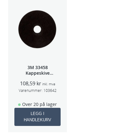
3M 33458
Kappeskive
75x1x9,53mm
108,59
kr
5stk/pk pris/stk
inkl. mva
Varenummer:
103642
Over 20 på lager
LEGG I
HANDLEKURV