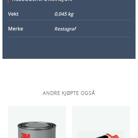
n
t
Vekt
0,045 kg
a
l
Merke
Restagraf
l
ANDRE KJØPTE OGSÅ