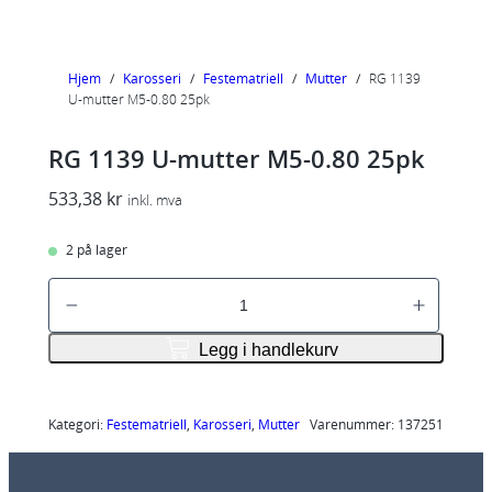
Hjem
/
Karosseri
/
Festematriell
/
Mutter
/
RG 1139
U-mutter M5-0.80 25pk
RG 1139 U-mutter M5-0.80 25pk
533,38
kr
inkl. mva
2 på lager
R
G
1
Legg i handlekurv
1
3
9
Kategori:
Festematriell
, 
Karosseri
, 
Mutter
Varenummer:
137251
U
-