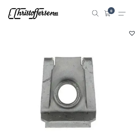
Hopp
0
til
innhold