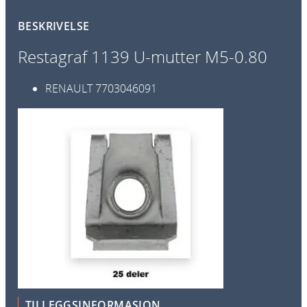
m
BESKRIVELSE
u
t
Restagraf 1139 U-mutter M5-0.80
t
e
RENAULT
7703046091
r
M
5
-
0
.
8
0
2
5
p
k
a
TILLEGGSINFORMASJON