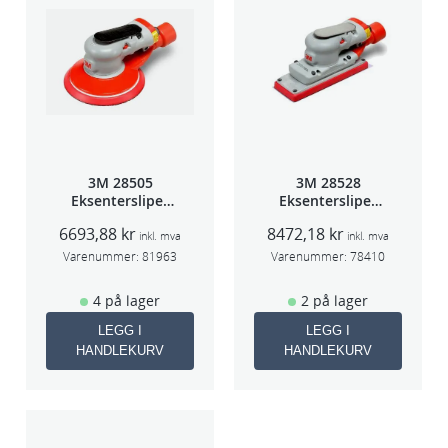
3M 28505
3M 28528
Eksentersliper
Eksentersliper
f/sentr.avsug
f/sentralavs
6693,88
kr
8472,18
kr
2,5mm slag
3mm slag
inkl. mva
inkl. mva
75mm
70×198
Varenummer:
81963
Varenummer:
78410
4 på lager
2 på lager
LEGG I
LEGG I
HANDLEKURV
HANDLEKURV