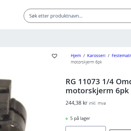
Products
search
Hjem
/
Karosseri
/
Festematr
motorskjerm 6pk
RG 11073 1/4 Omd
motorskjerm 6pk
244,38
kr
inkl. mva
5 på lager
R