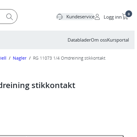
0
Kundeservice
Logg inn
Datablader
Om oss
Kursportal
iell
/
Nagler
/
RG 11073 1/4 Omdreining stikkontakt
reining stikkontakt