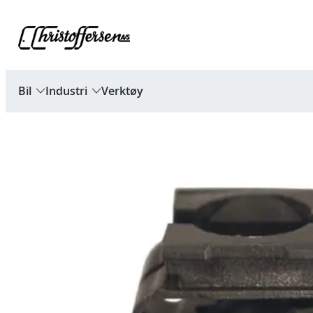
Hopp
til
innhold
Bil
Industri
Verktøy