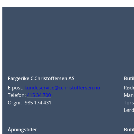
Fargerike C.Christoffersen AS
Buti
E-post:
kundeservice@cchristoffersen.no
Rødm
Telefon:
415 34 700
Man-
Orgnr.: 985 174 431
Tors
Lørd
Åpningstider
Buti