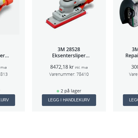
l
l
3M 28528
3M
per
Eksentersliper
Repai
 5mm
f/sentralavs 3mm
8472,18
kr
30
m
slag 70×198
. mva
inkl. mva
1813
Varenummer:
78410
Var
r
2 på lager
KURV
LEGG I HANDLEKURV
LEG