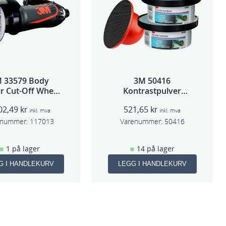
 33579 Body
3M 50416
r Cut-Off Wheel
Kontrastpulver
Tool 75mm
Orange
02,49
kr
521,65
kr
inkl. mva
inkl. mva
enummer:
117013
Varenummer:
50416
1 på lager
14 på lager
G I HANDLEKURV
LEGG I HANDLEKURV