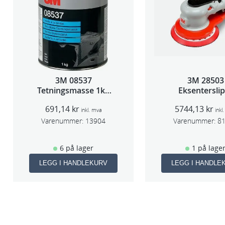
3M 08537
3M 28503
Tetningsmasse 1kg
Eksentersli
boks
f/sentr.avsug
691,14
kr
5744,13
kr
slag 75m
inkl. mva
inkl
Varenummer:
13904
Varenummer:
8
6 på lager
1 på lage
LEGG I HANDLEKURV
LEGG I HANDLE