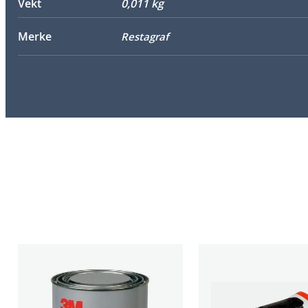
Vekt
0,011 kg
Merke
Restagraf