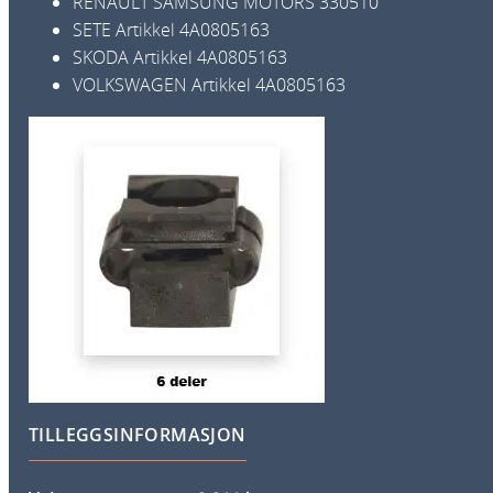
RENAULT SAMSUNG MOTORS
330510
SETE
Artikkel
4A0805163
SKODA
Artikkel
4A0805163
VOLKSWAGEN
Artikkel
4A0805163
TILLEGGSINFORMASJON