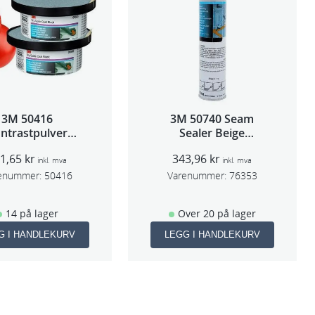
3M 50416
3M 50740 Seam
ntrastpulver
Sealer Beige
Orange
310m(erstatter 8851)
21,65
kr
343,96
kr
inkl. mva
inkl. mva
enummer:
50416
Varenummer:
76353
14 på lager
Over 20 på lager
G I HANDLEKURV
LEGG I HANDLEKURV