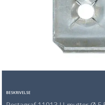
BESKRIVELSE
Restagraf 11013 U-mutter Ø 5