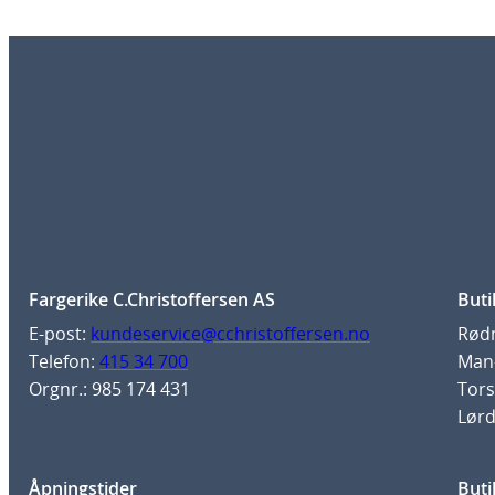
Fargerike C.Christoffersen AS
Buti
E-post:
kundeservice@cchristoffersen.no
Rødm
Telefon:
415 34 700
Man-
Orgnr.: 985 174 431
Tors
Lørd
Åpningstider
Buti