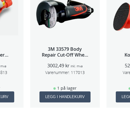
3M 33579 Body
per
Repair Cut-Off Wheel
Ko
 5mm
Tool 75mm
3002,49
kr
5
m
. mva
inkl. mva
1813
Varenummer:
117013
Var
r
1 på lager
KURV
LEGG I HANDLEKURV
LEG