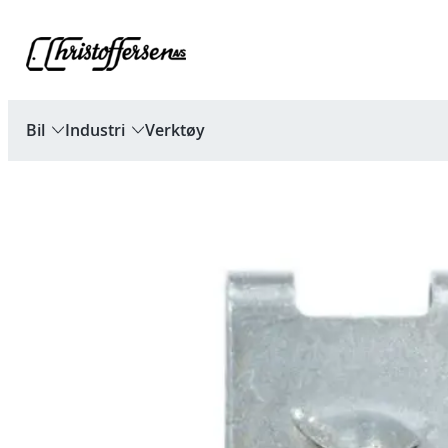
Hopp
til
innhold
Bil
Industri
Verktøy