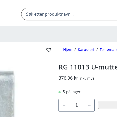
Products
search
Hjem
/
Karosseri
/
Festematr
RG 11013 U-mutt
376,96
kr
inkl. mva
5 på lager
R
G
1