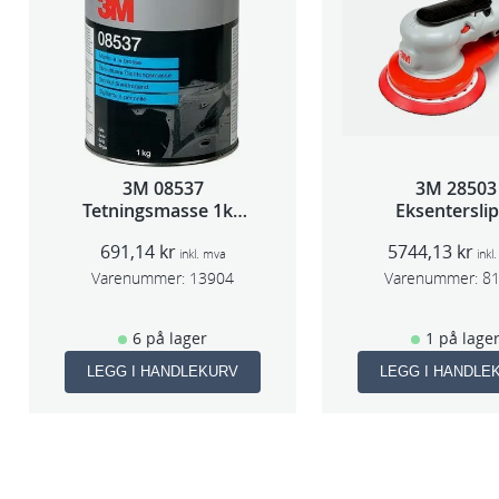
3M 08537
3M 28503
Tetningsmasse 1kg
Eksentersli
boks
f/sentr.avsug
691,14
kr
5744,13
kr
slag 75m
inkl. mva
inkl
Varenummer:
13904
Varenummer:
8
6 på lager
1 på lage
LEGG I HANDLEKURV
LEGG I HANDLE