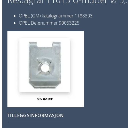
OPEL (GM) katalognummer
1188303
OPEL Delenummer
90053225
TILLEGGSINFORMASJON