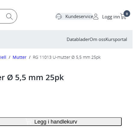
0
Kundeservice
Logg inn
Datablader
Om oss
Kursportal
iell
/
Mutter
/
RG 11013 U-mutter Ø 5,5 mm 25pk
er Ø 5,5 mm 25pk
Legg i handlekurv