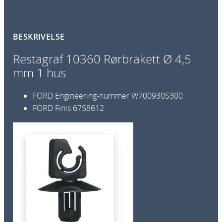
0
R
ø
BESKRIVELSE
r
b
Restagraf 10360 Rørbrakett Ø 4,5
r
mm 1 hus
a
k
FORD Engineering-nummer
W700930S300
e
FORD Finis
6758612
t
t
Ø
4
,
5
m
m
1