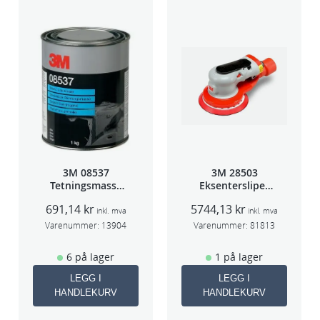
3M 08537
3M 28503
Tetningsmasse
Eksentersliper
1kg boks
f/sentr.avsug
691,14
kr
5744,13
kr
5mm slag
inkl. mva
inkl. mva
75mm
Varenummer:
13904
Varenummer:
81813
6 på lager
1 på lager
LEGG I
LEGG I
HANDLEKURV
HANDLEKURV