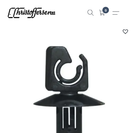
Hopp
0
til
innhold