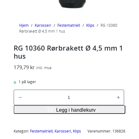
Hjem
/
Karosseri
/
Festematriell
/
Klips
/
RG 10360
Rørbrakett Ø 4,5 mm 1 hus
RG 10360 Rørbrakett Ø 4,5 mm 1
hus
179,79
kr
inkl. mva
1 på lager
R
G
1
Legg i handlekurv
0
3
6
Kategori:
Festematriell
, 
Karosseri
, 
Klips
Varenummer:
136826