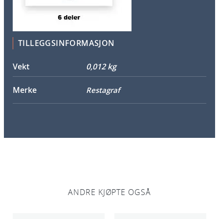
h
u
s
a
TILLEGGSINFORMASJON
n
t
Vekt
0,012 kg
a
l
Merke
Restagraf
l
ANDRE KJØPTE OGSÅ