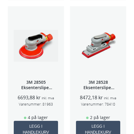
3M 28505
3M 28528
Eksentersliper
Eksentersliper
f/sentr.avsug
f/sentralavs
6693,88
kr
8472,18
kr
2,5mm slag
3mm slag
inkl. mva
inkl. mva
75mm
70×198
Varenummer:
81963
Varenummer:
78410
4 på lager
2 på lager
LEGG I
LEGG I
HANDLEKURV
HANDLEKURV