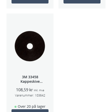
3M 33458
Kappeskive
75x1x9,53mm
108,59
kr
5stk/pk pris/stk
inkl. mva
Varenummer:
103642
Over 20 på lager