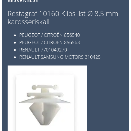
BESKRIVELSE
i
p
Restagraf 10160 Klips list Ø 8,5 mm
s
karosseriskall
l
i
PEUGEOT / CITROËN
856540
s
PEUGEOT / CITROËN
856563
t
RENAULT
7701049270
Ø
RENAULT SAMSUNG MOTORS
310425
8
,
5
m
m
k
a
r
o
s