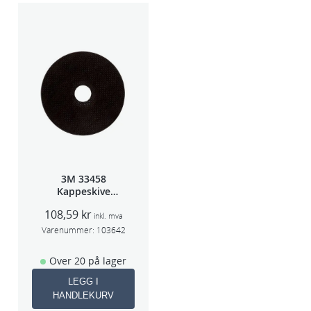
3M 33458
Kappeskive
75x1x9,53mm
108,59
kr
5stk/pk pris/stk
inkl. mva
Varenummer:
103642
Over 20 på lager
LEGG I
HANDLEKURV