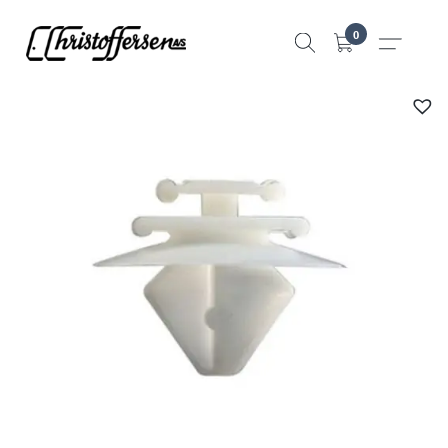
Hopp
0
til
innhold