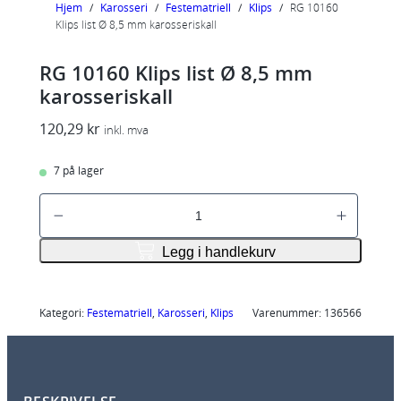
Hjem
/
Karosseri
/
Festematriell
/
Klips
/
RG 10160
Klips list Ø 8,5 mm karosseriskall
RG 10160 Klips list Ø 8,5 mm
karosseriskall
120,29
kr
inkl. mva
7 på lager
R
G
1
Legg i handlekurv
0
1
6
Kategori:
Festematriell
, 
Karosseri
, 
Klips
Varenummer:
136566
0
K
l