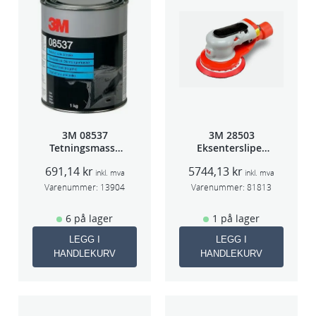
3M 08537
3M 28503
Tetningsmasse
Eksentersliper
1kg boks
f/sentr.avsug
691,14
kr
5744,13
kr
5mm slag
inkl. mva
inkl. mva
75mm
Varenummer:
13904
Varenummer:
81813
6 på lager
1 på lager
LEGG I
LEGG I
HANDLEKURV
HANDLEKURV