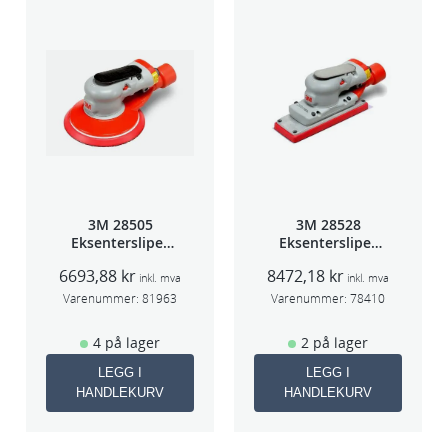
3M 28505
3M 28528
Eksentersliper
Eksentersliper
f/sentr.avsug
f/sentralavs
6693,88
kr
8472,18
kr
2,5mm slag
3mm slag
inkl. mva
inkl. mva
75mm
70×198
Varenummer:
81963
Varenummer:
78410
4 på lager
2 på lager
LEGG I
LEGG I
HANDLEKURV
HANDLEKURV