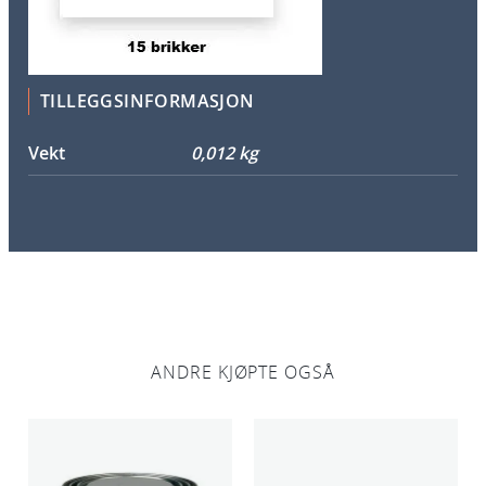
s
e
r
i
TILLEGGSINFORMASJON
s
k
Vekt
0,012 kg
a
l
l
a
n
t
a
l
ANDRE KJØPTE OGSÅ
l