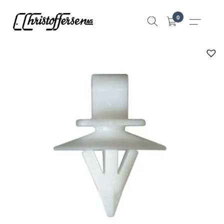
Hopp
0
til
innhold