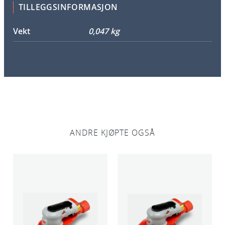
TILLEGGSINFORMASJON
p
a
Vekt
0,047 kg
n
e
l
a
n
t
a
l
ANDRE KJØPTE OGSÅ
l