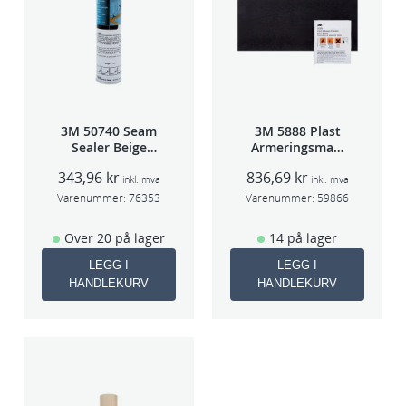
3M 50740 Seam
3M 5888 Plast
Sealer Beige
Armeringsmatt
310m(erstatter
e pk à 3
343,96
kr
836,69
kr
8851)
inkl. mva
inkl. mva
Varenummer:
76353
Varenummer:
59866
Over 20 på lager
14 på lager
LEGG I
LEGG I
HANDLEKURV
HANDLEKURV