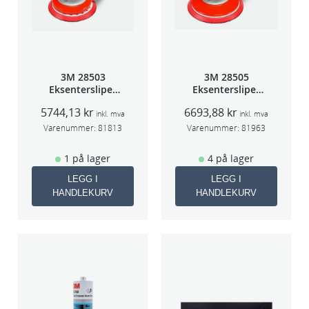
3M 28503
3M 28505
Eksentersliper
Eksentersliper
f/sentr.avsug
f/sentr.avsug
5744,13
kr
6693,88
kr
5mm slag
2,5mm slag
inkl. mva
inkl. mva
75mm
75mm
Varenummer:
81813
Varenummer:
81963
1 på lager
4 på lager
LEGG I
LEGG I
HANDLEKURV
HANDLEKURV