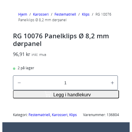
Hjem
/
Karosseri
/
Festematriell
/
Klips
/
RG 10076
Panelklips Ø 8,2 mm dørpanel
RG 10076 Panelklips Ø 8,2 mm
dørpanel
96,91
kr
inkl. mva
2 på lager
R
G
1
Legg i handlekurv
0
0
7
Kategori:
Festematriell
, 
Karosseri
, 
Klips
Varenummer:
136804
6
P