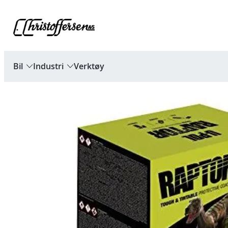
Hopp
til
innhold
Bil
Industri
Verktøy