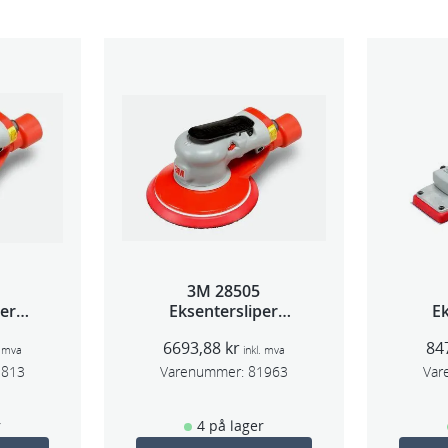
3M 28505
per
Eksentersliper
Ek
 5mm
f/sentr.avsug 2,5mm
f/s
6693,88
kr
84
m
slag 75mm
. mva
inkl. mva
1813
Varenummer:
81963
Var
r
4 på lager