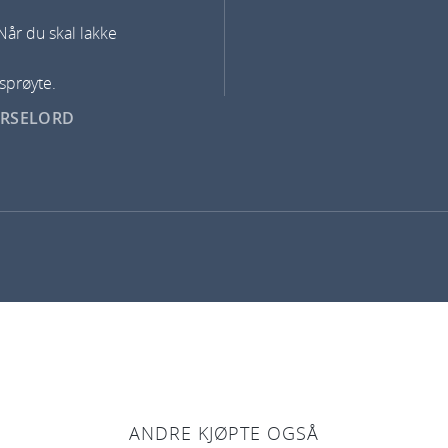
Når du skal lakke
sprøyte.
ARSELORD
ANDRE KJØPTE OGSÅ