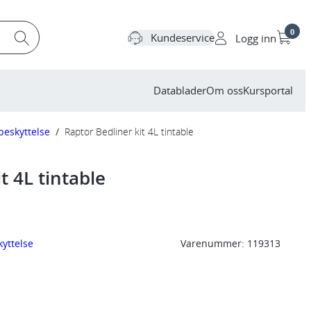
0
Kundeservice
Logg inn
Datablader
Om oss
Kursportal
beskyttelse
/
Raptor Bedliner kit 4L tintable
t 4L tintable
yttelse
Varenummer:
119313