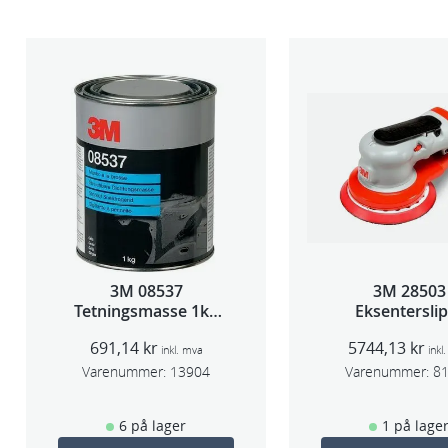
3M 08537
3M 28503
Tetningsmasse 1kg
Eksentersli
boks
f/sentr.avsug
691,14
kr
5744,13
kr
slag 75m
inkl. mva
inkl
Varenummer:
13904
Varenummer:
8
6 på lager
1 på lage