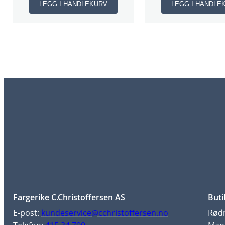
LEGG I HANDLEKURV
LEGG I HANDLE
Fargerike C.Christoffersen AS
Buti
E-post:
kundeservice@cchristoffersen.no
Rødm