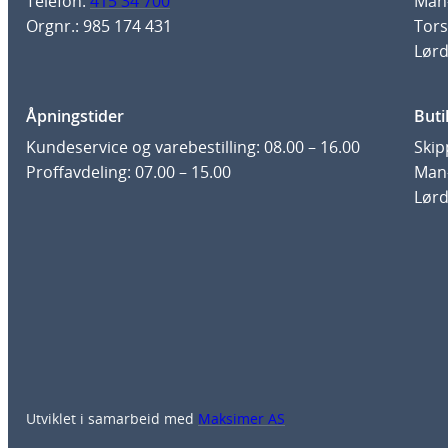
Telefon:
415 34 700
Man-
Orgnr.: 985 174 431
Tors
Lørd
Åpningstider
Buti
Kundeservice og varebestilling: 08.00 – 16.00
Skip
Proffavdeling: 07.00 – 15.00
Man-
Lørd
Utviklet i samarbeid med
Maksimer AS