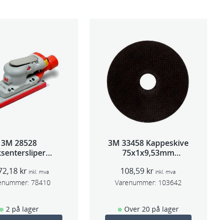
3M 28528
3M 33458 Kappeskive
sentersliper
75x1x9,53mm
entralavs 3mm
5stk/pk pris/stk
72,18
kr
108,59
kr
slag 70×198
inkl. mva
inkl. mva
enummer:
78410
Varenummer:
103642
2 på lager
Over 20 på lager