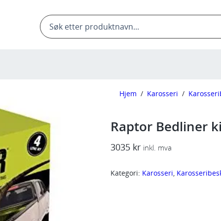
Products
search
Hjem
/
Karosseri
/
Karosseri
Raptor Bedliner ki
3035
kr
inkl. mva
Kategori:
Karosseri
, 
Karosseribesk