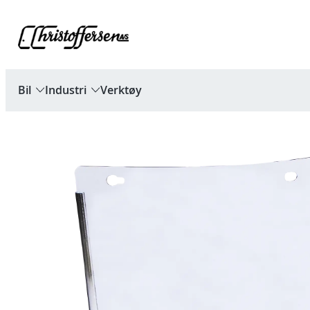
Hopp
til
innhold
Bil
Industri
Verktøy