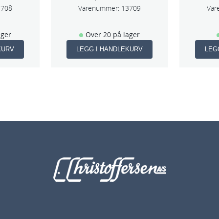
3708
Varenummer:
13709
Var
ager
Over 20 på lager
KURV
LEGG I HANDLEKURV
LEG