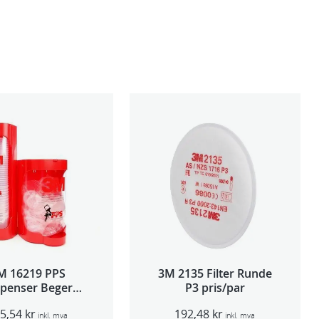
M 16219 PPS
3M 2135 Filter Runde
spenser Beger
P3 pris/par
ge,Std og Midi)
95,54
kr
192,48
kr
inkl. mva
inkl. mva