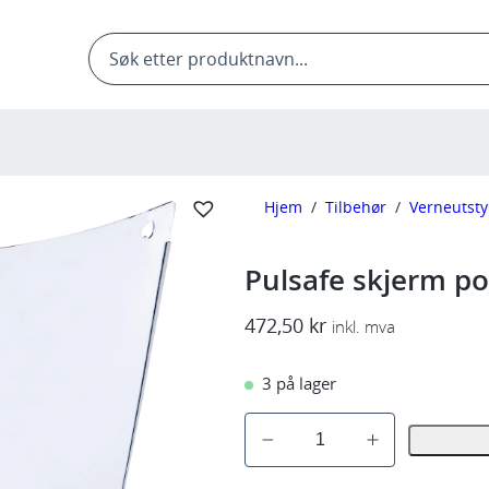
Products
search
Hjem
/
Tilbehør
/
Verneutsty
Pulsafe skjerm po
472,50
kr
inkl. mva
3 på lager
P
u
l