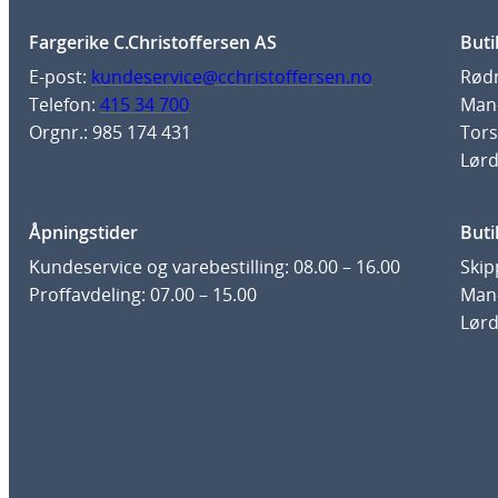
Fargerike C.Christoffersen AS
Buti
E-post:
kundeservice@cchristoffersen.no
Rødm
Telefon:
415 34 700
Man-
Orgnr.: 985 174 431
Tors
Lørd
Åpningstider
Buti
Kundeservice og varebestilling: 08.00 – 16.00
Skip
Proffavdeling: 07.00 – 15.00
Man-
Lørd