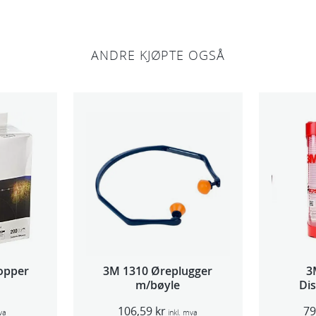
ANDRE KJØPTE OGSÅ
opper
3M 1310 Øreplugger
3
m/bøyle
Di
(Lar
106,59
kr
7
va
inkl. mva