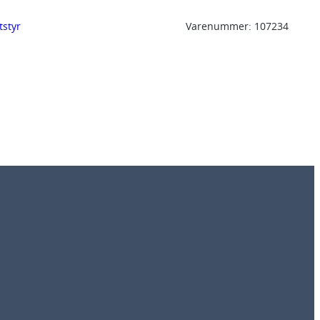
tstyr
Varenummer:
107234