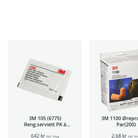
3M 105 (6775)
3M 1100 Ørepr
Reng.serviett PK à
Par(200)
40stk
642
kr
2,68
kr
inkl. mva
inkl. m