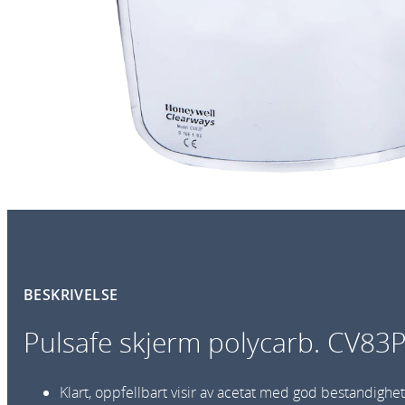
BESKRIVELSE
Pulsafe skjerm polycarb. CV83
Klart, oppfellbart visir av acetat med god bestandighet