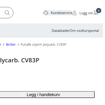
0
Kundeservice
Logg inn
Datablader
Om oss
Kursportal
r
/
Briller
/
Pulsafe skjerm polycarb. CV83P
lycarb. CV83P
Legg i handlekurv