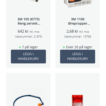
3M 105 (6775)
3M 1100
Reng.serviett
Ørepropper
PK à 40stk
Par(200)
642
kr
2,68
kr
inkl. mva
inkl. mva
Varenummer:
21978
Varenummer:
13708
7 på lager
Over 20 på lager
LEGG I
LEGG I
HANDLEKURV
HANDLEKURV