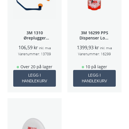
3M 1310
3M 16299 PPS
Øreplugger
Dispenser Lokk
m/bøyle
(Large,Std og
106,59
kr
1399,93
kr
Midi)
inkl. mva
inkl. mva
Varenummer:
13709
Varenummer:
16299
Over 20 på lager
10 på lager
LEGG I
LEGG I
HANDLEKURV
HANDLEKURV