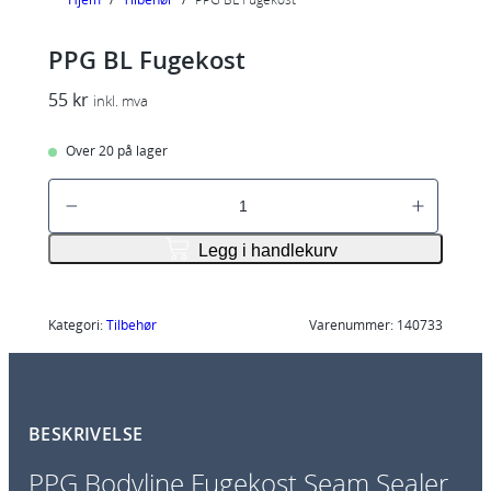
PPG BL Fugekost
55
kr
inkl. mva
Over 20 på lager
P
P
G
Legg i handlekurv
B
L
F
Kategori:
Tilbehør
Varenummer:
140733
u
g
e
BESKRIVELSE
k
o
PPG Bodyline Fugekost Seam Sealer