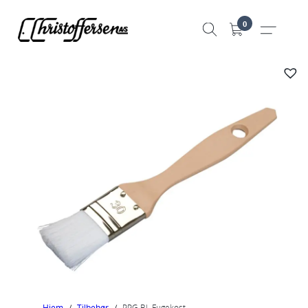
Hopp
0
til
innhold
Hjem
/
Tilbehør
/
PPG BL Fugekost