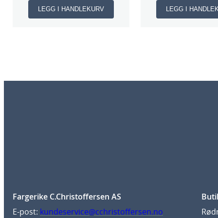
LEGG I HANDLEKURV
LEGG I HANDLE
Fargerike C.Christoffersen AS
Buti
E-post:
kundeservice@cchristoffersen.no
Rødm