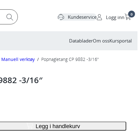
0
Kundeservice
Logg inn
Datablader
Om oss
Kursportal
Manuell verktøy
/
Popnagletang CP 9882 -3/16″
9882 -3/16″
Legg i handlekurv