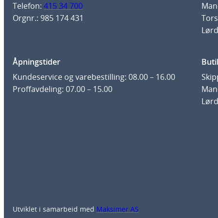
Telefon:
415 34 700
Man-
Orgnr.: 985 174 431
Tors
Lørd
Åpningstider
Buti
Kundeservice og varebestilling: 08.00 – 16.00
Skip
Proffavdeling: 07.00 – 15.00
Man-
Lørd
Utviklet i samarbeid med
Maksimer AS