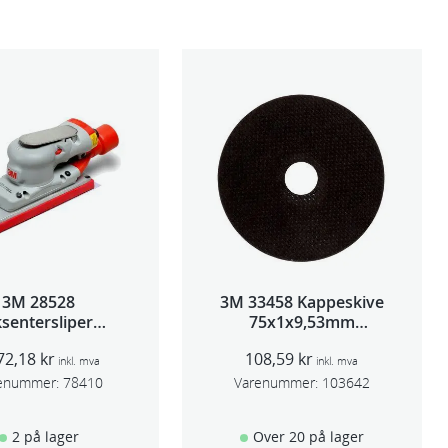
3M 28528
3M 33458 Kappeskive
sentersliper
75x1x9,53mm
entralavs 3mm
5stk/pk pris/stk
72,18
kr
108,59
kr
slag 70×198
inkl. mva
inkl. mva
enummer:
78410
Varenummer:
103642
2 på lager
Over 20 på lager