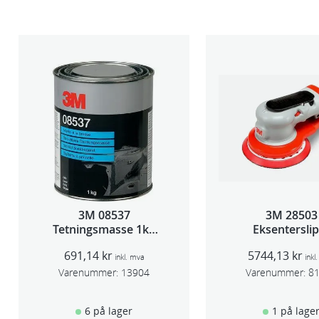
3M 08537
3M 28503
Tetningsmasse 1kg
Eksentersli
boks
f/sentr.avsug
691,14
kr
5744,13
kr
slag 75m
inkl. mva
inkl
Varenummer:
13904
Varenummer:
8
6 på lager
1 på lage