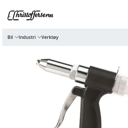
Hopp
til
innhold
Bil
Industri
Verktøy