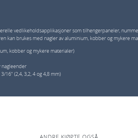
3
/
1
erelle vedlikeholdsapplikasjoner som tilhengerpaneler, nummersk
6
eren kan brukes med nagler av aluminium, kobber og mykere mat
"
nium, kobber og mykere materialer)
a
n
v nagleender
t
 3/16″ (2,4, 3,2, 4 og 4,8 mm)
a
l
l
ANDRE KJØPTE OGSÅ