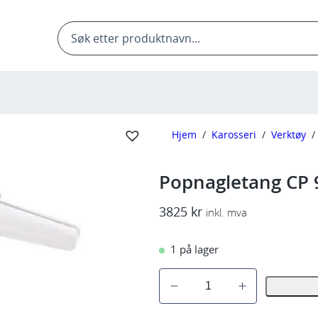
Products
search
Hjem
/
Karosseri
/
Verktøy
/
Popnagletang CP 
3825
kr
inkl. mva
1 på lager
P
o
p