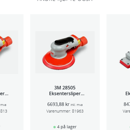
3M 28505
per
Eksentersliper
Ek
 5mm
f/sentr.avsug 2,5mm
f/s
6693,88
kr
84
m
slag 75mm
. mva
inkl. mva
1813
Varenummer:
81963
Var
r
4 på lager