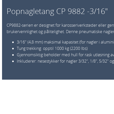
Popnagletang CP 9882 -3/16″
CP9882-serien er designet for karosseriverksteder eller gen
brukervennlighet og pålitelighet. Denne pneumatiske nagl
3/16″ (4,8 mm) maksimal kapasitet (for nagler i alumi
Tung trekking: opptil 1000 kg (2200 lbs)
Gjennomsiktig beholder med hull for rask utløsning a
Inkluderer: nesestykker for nagler 3/32″, 1/8″, 5/32″ og