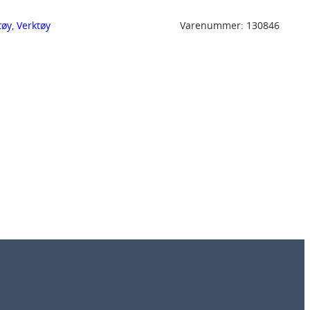
tøy
, 
Verktøy
Varenummer:
130846