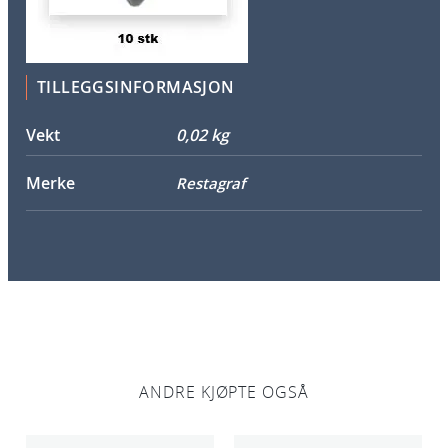
k
a
n
t
TILLEGGSINFORMASJON
a
l
Vekt
0,02 kg
l
Merke
Restagraf
ANDRE KJØPTE OGSÅ