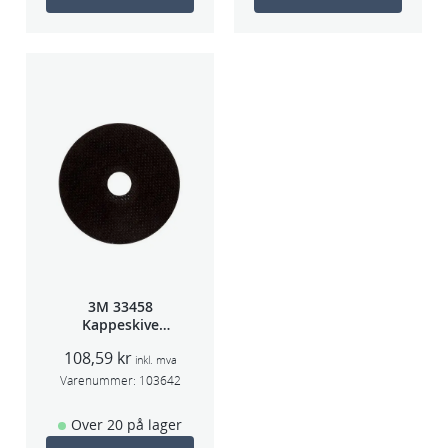
3M 33458
Kappeskive
75x1x9,53mm
108,59
kr
5stk/pk pris/stk
inkl. mva
Varenummer:
103642
Over 20 på lager