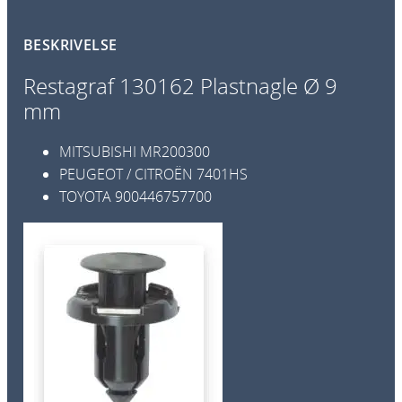
2
P
BESKRIVELSE
l
a
Restagraf 130162 Plastnagle Ø 9
s
mm
t
n
MITSUBISHI
MR200300
a
PEUGEOT / CITROËN
7401HS
g
TOYOTA
900446757700
l
e
Ø
9
m
m
1
0
p