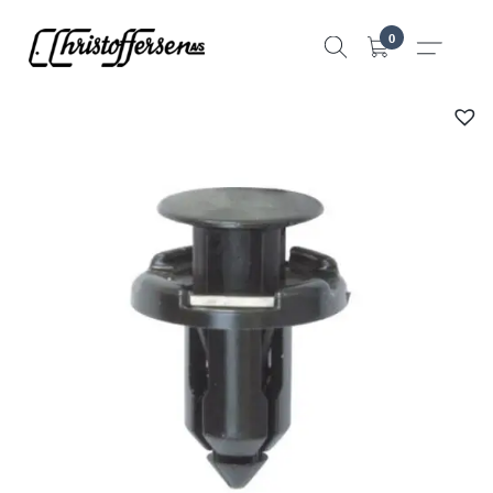
Hopp
0
til
innhold