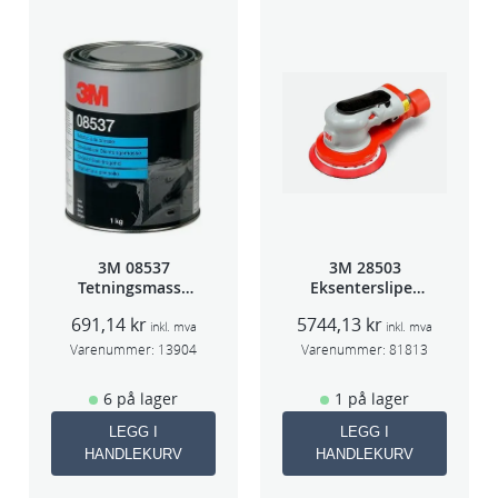
3M 08537
3M 28503
Tetningsmasse
Eksentersliper
1kg boks
f/sentr.avsug
691,14
kr
5744,13
kr
5mm slag
inkl. mva
inkl. mva
75mm
Varenummer:
13904
Varenummer:
81813
6 på lager
1 på lager
LEGG I
LEGG I
HANDLEKURV
HANDLEKURV