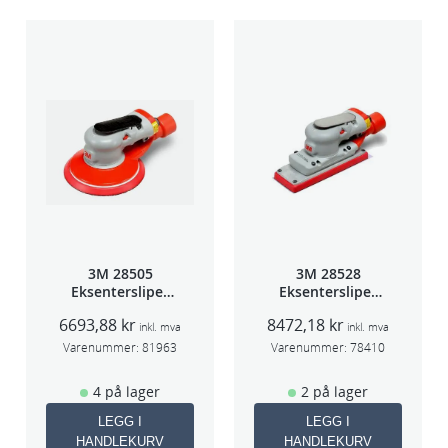
3M 28505
3M 28528
Eksentersliper
Eksentersliper
f/sentr.avsug
f/sentralavs
6693,88
kr
8472,18
kr
2,5mm slag
3mm slag
inkl. mva
inkl. mva
75mm
70×198
Varenummer:
81963
Varenummer:
78410
4 på lager
2 på lager
LEGG I
LEGG I
HANDLEKURV
HANDLEKURV