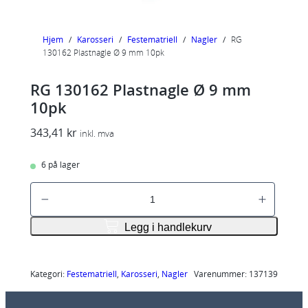
Hjem
/
Karosseri
/
Festematriell
/
Nagler
/
RG
130162 Plastnagle Ø 9 mm 10pk
RG 130162 Plastnagle Ø 9 mm
10pk
343,41
kr
inkl. mva
6 på lager
R
G
1
Legg i handlekurv
3
0
1
Kategori:
Festematriell
, 
Karosseri
, 
Nagler
Varenummer:
137139
6