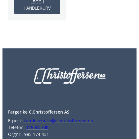
LEGG I
HANDLEKURV
Fargerike C.Christoffersen AS
E-post:
kundeservice@cchristoffersen.no
Telefon:
415 34 700
Orgnr.: 985 174 431