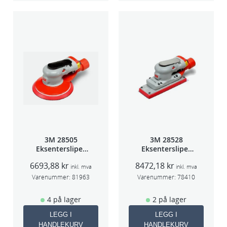
3M 28505
3M 28528
Eksentersliper
Eksentersliper
f/sentr.avsug
f/sentralavs
6693,88
kr
8472,18
kr
2,5mm slag
3mm slag
inkl. mva
inkl. mva
75mm
70×198
Varenummer:
81963
Varenummer:
78410
4 på lager
2 på lager
LEGG I
LEGG I
HANDLEKURV
HANDLEKURV