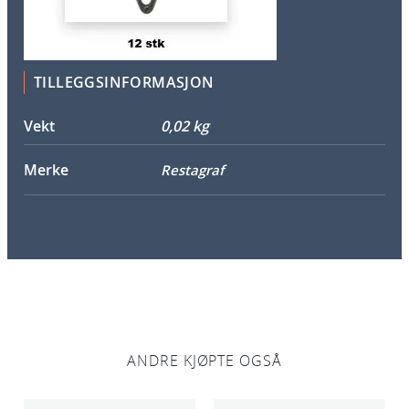
2
p
k
a
TILLEGGSINFORMASJON
n
t
Vekt
0,02 kg
a
l
Merke
Restagraf
l
ANDRE KJØPTE OGSÅ