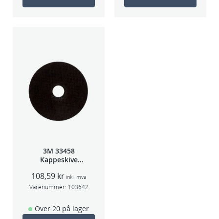
3M 33458
Kappeskive
75x1x9,53mm
108,59
kr
5stk/pk pris/stk
inkl. mva
Varenummer:
103642
Over 20 på lager