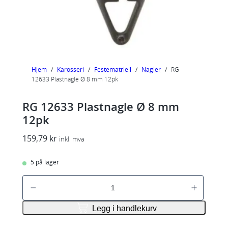
Hjem
/
Karosseri
/
Festematriell
/
Nagler
/
RG
12633 Plastnagle Ø 8 mm 12pk
RG 12633 Plastnagle Ø 8 mm
12pk
159,79
kr
inkl. mva
5 på lager
R
G
1
Legg i handlekurv
2