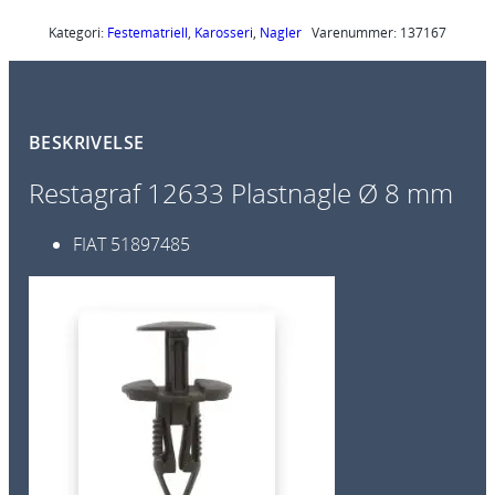
6
3
Kategori:
Festematriell
, 
Karosseri
, 
Nagler
Varenummer:
137167
3
P
l
BESKRIVELSE
a
s
Restagraf 12633 Plastnagle Ø 8 mm
t
n
FIAT
51897485
a
g
l
e
Ø
8
m
m
1