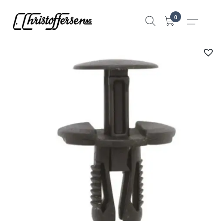
Hopp
0
til
innhold