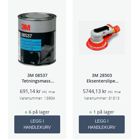
3M 08537
3M 28503
Tetningsmasse
Eksentersliper
1kg boks
f/sentr.avsug
691,14
kr
5744,13
kr
5mm slag
inkl. mva
inkl. mva
75mm
Varenummer:
13904
Varenummer:
81813
6 på lager
1 på lager
LEGG I
LEGG I
HANDLEKURV
HANDLEKURV