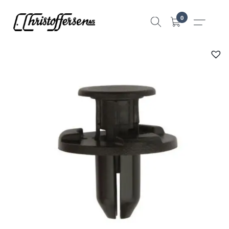
Hopp
0
til
innhold