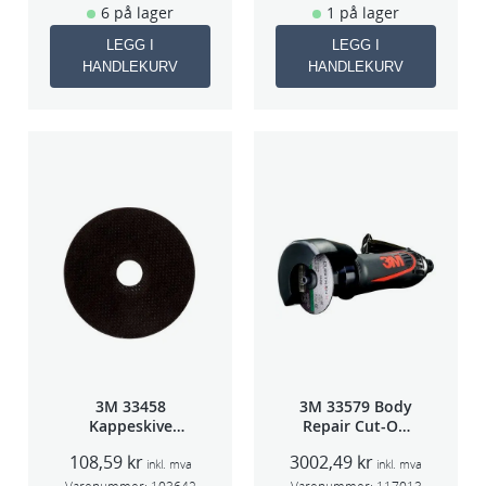
6 på lager
1 på lager
LEGG I
LEGG I
HANDLEKURV
HANDLEKURV
3M 33458
3M 33579 Body
Kappeskive
Repair Cut-Off
75x1x9,53mm
Wheel Tool
108,59
kr
3002,49
kr
5stk/pk pris/stk
75mm
inkl. mva
inkl. mva