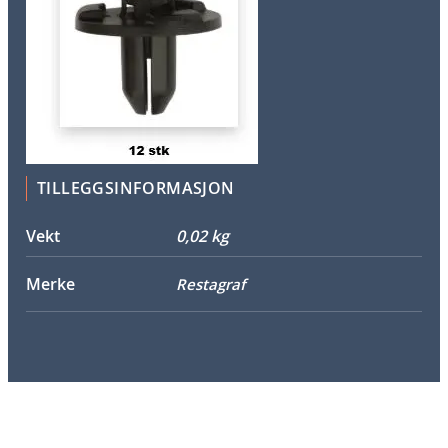
n
t
a
l
l
TILLEGGSINFORMASJON
Vekt
0,02 kg
Merke
Restagraf