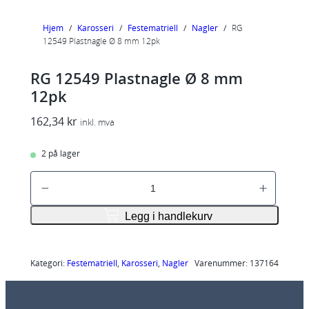
Hjem
/
Karosseri
/
Festematriell
/
Nagler
/
RG
12549 Plastnagle Ø 8 mm 12pk
RG 12549 Plastnagle Ø 8 mm
12pk
162,34
kr
inkl. mva
2 på lager
R
G
1
Legg i handlekurv
2
5
4
Kategori:
Festematriell
, 
Karosseri
, 
Nagler
Varenummer:
137164
9
P