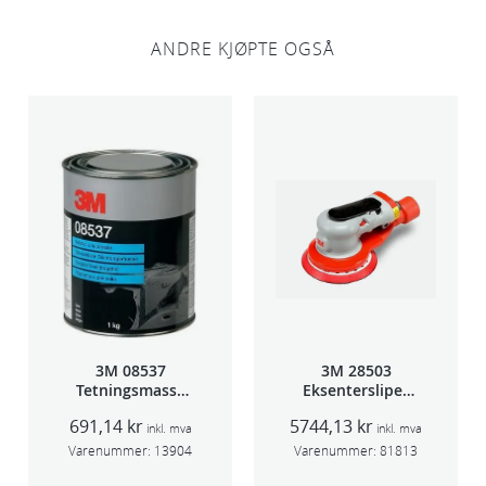
ANDRE KJØPTE OGSÅ
3M 08537
3M 28503
Tetningsmasse
Eksentersliper
1kg boks
f/sentr.avsug
691,14
kr
5744,13
kr
5mm slag
inkl. mva
inkl. mva
75mm
Varenummer:
13904
Varenummer:
81813