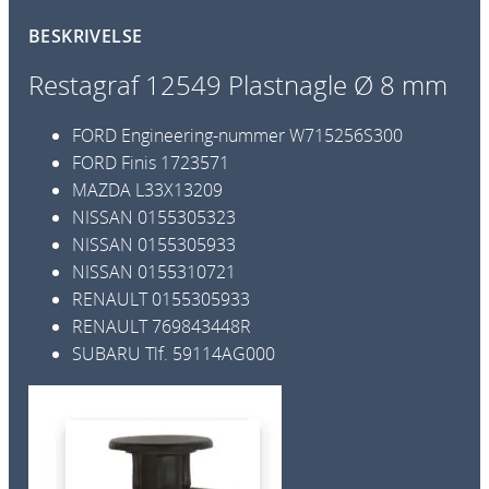
l
BESKRIVELSE
a
s
Restagraf 12549 Plastnagle Ø 8 mm
t
n
FORD Engineering-nummer
W715256S300
a
FORD Finis
1723571
g
MAZDA
L33X13209
l
NISSAN
0155305323
e
NISSAN
0155305933
Ø
NISSAN
0155310721
8
RENAULT
0155305933
m
RENAULT
769843448R
m
SUBARU
Tlf. 59114AG000
1
2
p
k
a