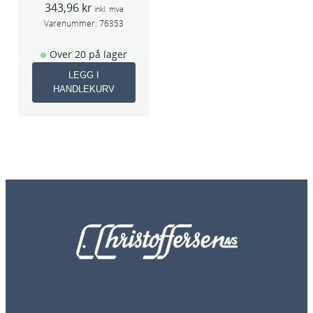
343,96
kr
8851)
inkl. mva
Varenummer:
76353
Over 20 på lager
LEGG I
HANDLEKURV