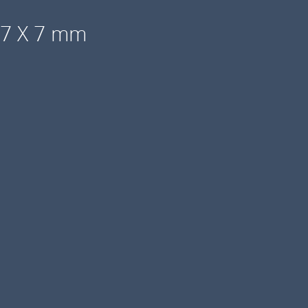
7
 7 X 7 mm
X
7
m
m
1
0
p
k
a
n
t
a
l
l