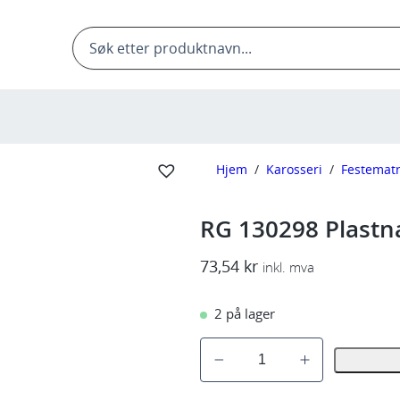
Products
search
Hjem
/
Karosseri
/
Festematr
RG 130298 Plastn
73,54
kr
inkl. mva
2 på lager
R
G
1