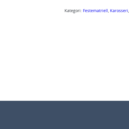
3
Kategori:
Festematriell
, 
Karosseri
0
2
9
8
P
l
a
s
t
n
a
g
l
e
Ø