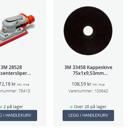
3M 28528
3M 33458 Kappeskive
sentersliper
75x1x9,53mm
entralavs 3mm
5stk/pk pris/stk
72,18
kr
108,59
kr
slag 70×198
inkl. mva
inkl. mva
enummer:
78410
Varenummer:
103642
2 på lager
Over 20 på lager
G I HANDLEKURV
LEGG I HANDLEKURV