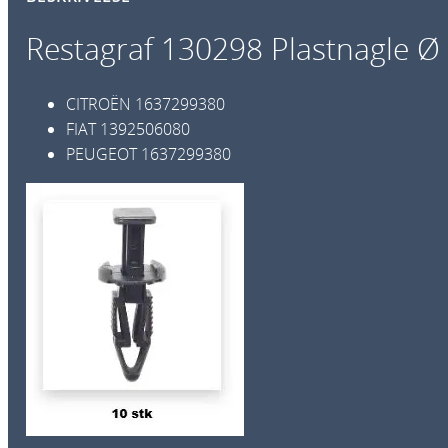
Restagraf 130298 Plastnagle Ø
CITROËN
1637299380
FIAT
1392506080
PEUGEOT
1637299380