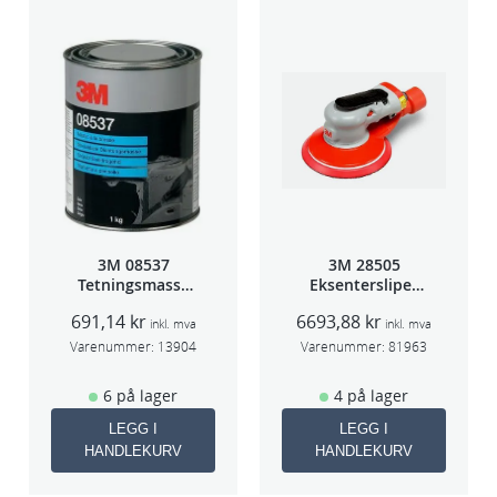
3M 08537
3M 28505
Tetningsmasse
Eksentersliper
1kg boks
f/sentr.avsug
691,14
kr
6693,88
kr
2,5mm slag
inkl. mva
inkl. mva
75mm
Varenummer:
13904
Varenummer:
81963
6 på lager
4 på lager
LEGG I
LEGG I
HANDLEKURV
HANDLEKURV