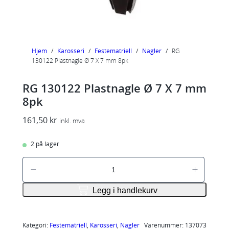
Hjem
/
Karosseri
/
Festematriell
/
Nagler
/
RG
130122 Plastnagle Ø 7 X 7 mm 8pk
RG 130122 Plastnagle Ø 7 X 7 mm
8pk
161,50
kr
inkl. mva
2 på lager
R
G
1
Legg i handlekurv
3
0
1
Kategori:
Festematriell
, 
Karosseri
, 
Nagler
Varenummer:
137073