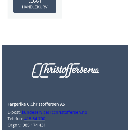
LEGG I
HANDLEKURV
Fargerike C.Christoffersen AS
E-post:
kundeservice@cchristoffersen.no
Telefon:
415 34 700
Orgnr.: 985 174 431