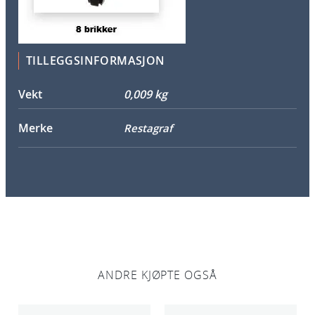
8
p
k
TILLEGGSINFORMASJON
a
n
Vekt
0,009 kg
t
a
Merke
Restagraf
l
l
ANDRE KJØPTE OGSÅ