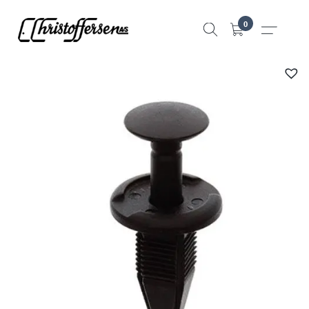
Hopp
0
til
innhold