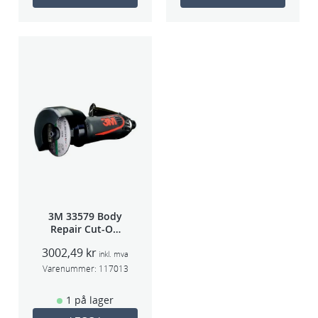
3M 33579 Body
Repair Cut-Off
Wheel Tool
3002,49
kr
75mm
inkl. mva
Varenummer:
117013
1 på lager