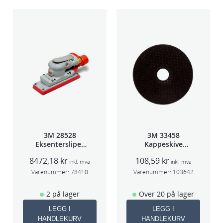
3M 28528
3M 33458
Eksentersliper
Kappeskive
f/sentralavs
75x1x9,53mm
8472,18
kr
108,59
kr
3mm slag
5stk/pk pris/stk
inkl. mva
inkl. mva
70×198
Varenummer:
78410
Varenummer:
103642
2 på lager
Over 20 på lager
LEGG I
LEGG I
HANDLEKURV
HANDLEKURV