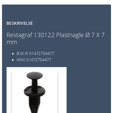
2
2
P
BESKRIVELSE
l
a
Restagraf 130122 Plastnagle Ø 7 X 7
s
mm
t
n
B.M.W
51472754477
a
MINI
51472754477
g
l
e
Ø
7
X
7
m
m