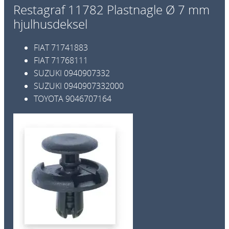
s
Restagraf 11782 Plastnagle Ø 7 mm
t
hjulhusdeksel
n
a
FIAT
71741883
g
FIAT
71768111
l
SUZUKI
0940907332
e
SUZUKI
0940907332000
Ø
TOYOTA
9046707164
7
m
m
h
j
u
l
h
u
s