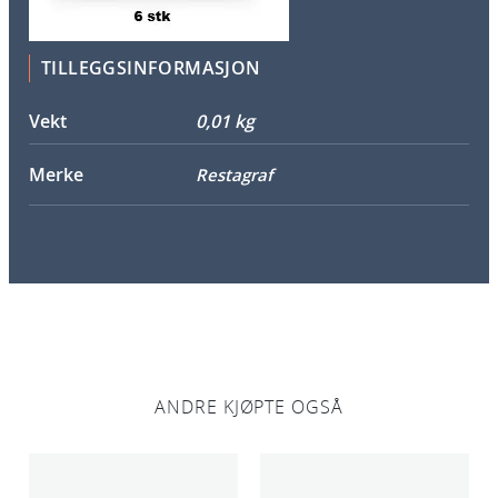
d
e
k
TILLEGGSINFORMASJON
s
e
Vekt
0,01 kg
l
6
Merke
Restagraf
p
k
a
n
t
a
l
l
ANDRE KJØPTE OGSÅ