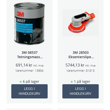
3M 08537
3M 28503
Tetningsmasse
Eksentersliper
1kg boks
f/sentr.avsug
691,14
kr
5744,13
kr
5mm slag
inkl. mva
inkl. mva
75mm
Varenummer:
13904
Varenummer:
81813
6 på lager
1 på lager
LEGG I
LEGG I
HANDLEKURV
HANDLEKURV