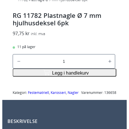
RG 11782 Plastnagle Ø 7 mm
hjulhusdeksel 6pk
97,75
kr
inkl. mva
11 på lager
R
G
1
Legg i handlekurv
1
7
8
Kategori:
Festematriell
, 
Karosseri
, 
Nagler
Varenummer:
136658
2
P
l
BESKRIVELSE
a