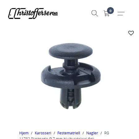
Hopp
0
til
innhold
Hjem
/
Karosseri
/
Festematriell
/
Nagler
/
RG
11782 Plastnagle Ø 7 mm hjulhusdeksel 6pk