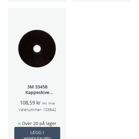
3M 33458
Kappeskive
75x1x9,53mm
108,59
kr
5stk/pk pris/stk
inkl. mva
Varenummer:
103642
Over 20 på lager
LEGG I
HANDLEKURV