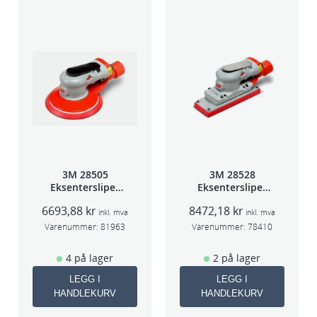
3M 28505
3M 28528
Eksentersliper
Eksentersliper
f/sentr.avsug
f/sentralavs
6693,88
kr
8472,18
kr
2,5mm slag
3mm slag
inkl. mva
inkl. mva
75mm
70×198
Varenummer:
81963
Varenummer:
78410
4 på lager
2 på lager
LEGG I
LEGG I
HANDLEKURV
HANDLEKURV