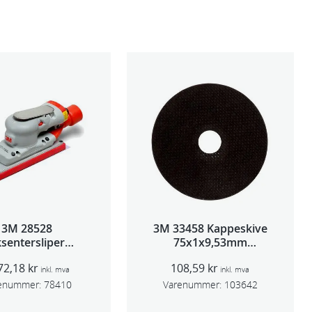
3M 28528
3M 33458 Kappeskive
sentersliper
75x1x9,53mm
entralavs 3mm
5stk/pk pris/stk
72,18
kr
108,59
kr
slag 70×198
inkl. mva
inkl. mva
enummer:
78410
Varenummer:
103642