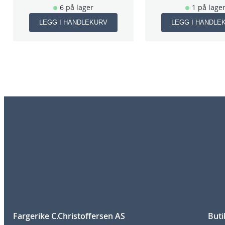
6 på lager
1 på lage
LEGG I HANDLEKURV
LEGG I HANDLE
Fargerike C.Christoffersen AS
Buti