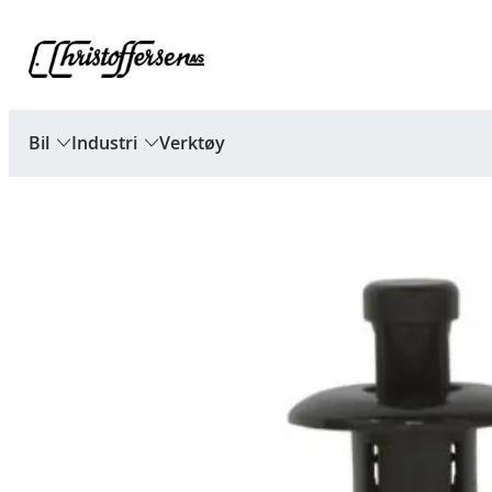
Hopp
til
innhold
Bil
Industri
Verktøy