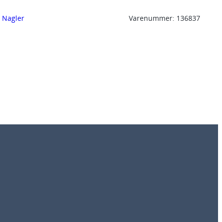
, 
Nagler
Varenummer:
136837