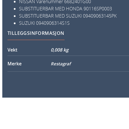
NISSAN
Varenummer
6682401G00
SUBSTITUERBAR MED HONDA
90116SP0003
SUBSTITUERBAR MED SUZUKI
09409063145PK
SUZUKI
0940906314S1S
TILLEGGSINFORMASJON
Vekt
0,008 kg
Merke
Restagraf