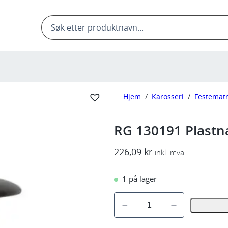
Products
search
Hjem
/
Karosseri
/
Festematr
RG 130191 Plastn
226,09
kr
inkl. mva
1 på lager
R
G
1