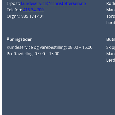
E-post:
kundeservice@cchristoffersen.no
Rødm
Telefon:
415 34 700
Man-
Orgnr.: 985 174 431
Tors
Lørd
Åpningstider
Buti
Kundeservice og varebestilling: 08.00 – 16.00
Skip
Proffavdeling: 07.00 – 15.00
Man-
Lørd