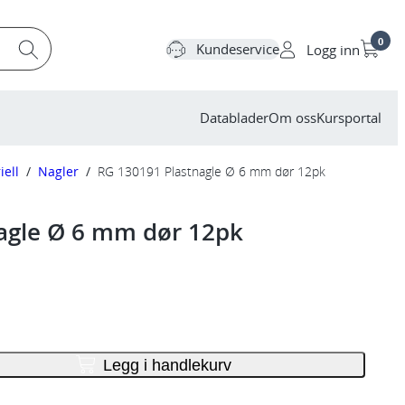
0
Kundeservice
Logg inn
Datablader
Om oss
Kursportal
iell
/
Nagler
/
RG 130191 Plastnagle Ø 6 mm dør 12pk
agle Ø 6 mm dør 12pk
Legg i handlekurv