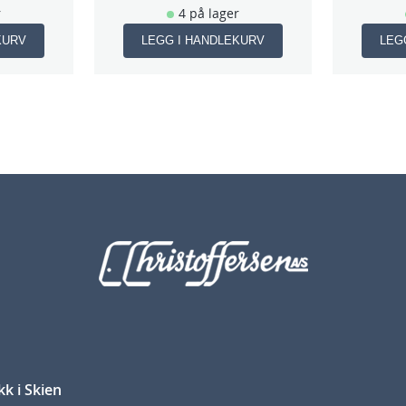
r
4 på lager
KURV
LEGG I HANDLEKURV
LEG
kk i Skien