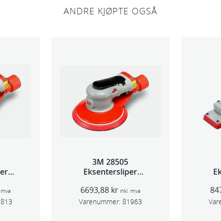
ANDRE KJØPTE OGSÅ
3M 28505
per
Eksentersliper
Ek
 5mm
f/sentr.avsug 2,5mm
f/s
6693,88
kr
84
m
slag 75mm
. mva
inkl. mva
1813
Varenummer:
81963
Var