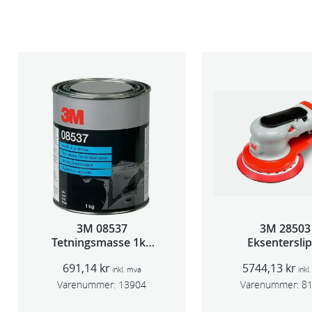
3M 08537
3M 28503
Tetningsmasse 1kg
Eksentersli
boks
f/sentr.avsug
691,14
kr
5744,13
kr
slag 75m
inkl. mva
inkl
Varenummer:
13904
Varenummer:
8