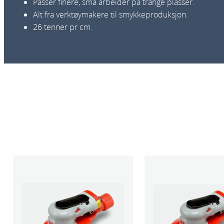
Passer finere, små arbeider på trange plasser.
Alt fra verktøymakere til smykkeproduksjon.
26 tenner pr cm.