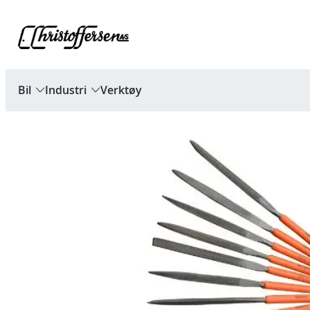
Hopp
til
innhold
Bil
Industri
Verktøy