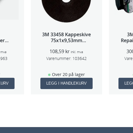
3M 33458 Kappeskive
3M
per
75x1x9,53mm
Repai
2,5mm
5stk/pk pris/stk
108,59
kr
30
m
. mva
inkl. mva
1963
Varenummer:
103642
Var
r
Over 20 på lager
KURV
LEGG I HANDLEKURV
LEG