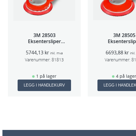
3M 28503
3M 28505
Eksentersliper
Eksentersli
f/sentr.avsug 5mm
f/sentr.avsug 
5744,13
kr
6693,88
kr
slag 75mm
slag 75m
inkl. mva
inkl
Varenummer:
81813
Varenummer:
8
1 på lager
4 på lage
LEGG I HANDLEKURV
LEGG I HANDLE