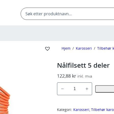
Products
search
Hjem
/
Karosseri
/
Tilbehør 
Nålfilsett 5 deler
122,88
kr
inkl. mva
N
å
l
f
Kategori:
Karosseri
, 
Tilbehør karo