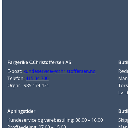
Fargerike C.Christoffersen AS
Buti
E-post:
kundeservice@cchristoffersen.no
Rødm
Telefon:
415 34 700
Man-
Orgnr.: 985 174 431
Tors
Lørd
Åpningstider
Buti
Kundeservice og varebestilling: 08.00 – 16.00
Skip
Proffavdeling: 07.00 – 15.00
Man-