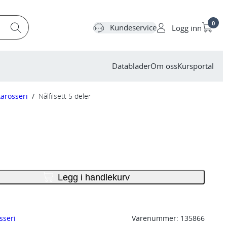
0
Kundeservice
Logg inn
Datablader
Om oss
Kursportal
karosseri
/
Nålfilsett 5 deler
Legg i handlekurv
sseri
Varenummer:
135866