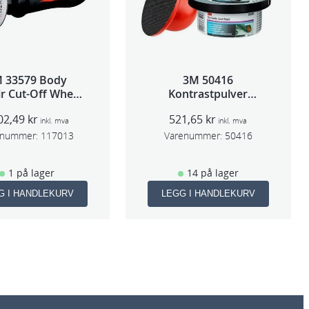
 33579 Body
3M 50416
r Cut-Off Wheel
Kontrastpulver
Tool 75mm
Orange
02,49
kr
521,65
kr
inkl. mva
inkl. mva
enummer:
117013
Varenummer:
50416
1 på lager
14 på lager
G I HANDLEKURV
LEGG I HANDLEKURV