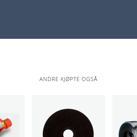
l
l
ANDRE KJØPTE OGSÅ