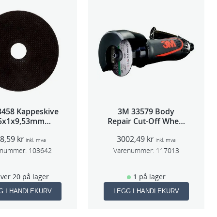
3458 Kappeskive
3M 33579 Body
5x1x9,53mm
Repair Cut-Off Wheel
tk/pk pris/stk
Tool 75mm
08,59
kr
3002,49
kr
inkl. mva
inkl. mva
enummer:
103642
Varenummer:
117013
ver 20 på lager
1 på lager
G I HANDLEKURV
LEGG I HANDLEKURV