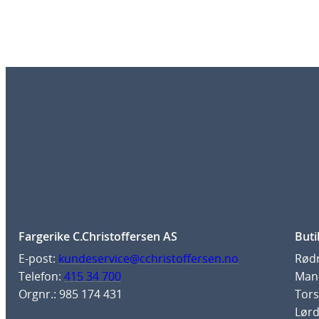
Fargerike C.Christoffersen AS
Buti
E-post:
kundeservice@cchristoffersen.no
Rødm
Telefon:
415 34 700
Man-
Orgnr.: 985 174 431
Tors
Lørd