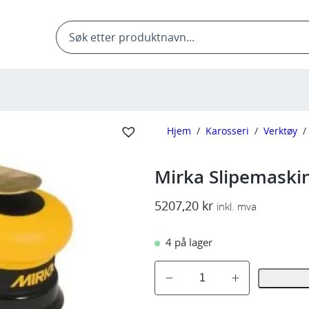
Products
search
Hjem
/
Karosseri
/
Verktøy
/
Mirka Slipemask
5207,20
kr
inkl. mva
4 på lager
M
i
r