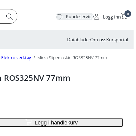
0
Kundeservice
Logg inn
Datablader
Om oss
Kursportal
Elektro verktøy
/
Mirka Slipemaskin ROS325NV 77mm
in ROS325NV 77mm
Legg i handlekurv