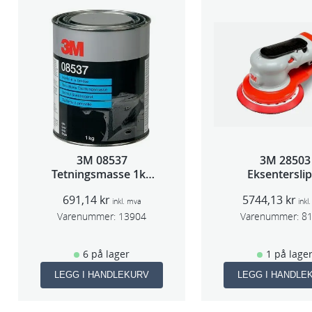
3M 08537
3M 28503
Tetningsmasse 1kg
Eksentersli
boks
f/sentr.avsug
691,14
kr
5744,13
kr
slag 75m
inkl. mva
inkl
Varenummer:
13904
Varenummer:
8
6 på lager
1 på lage
LEGG I HANDLEKURV
LEGG I HANDLE