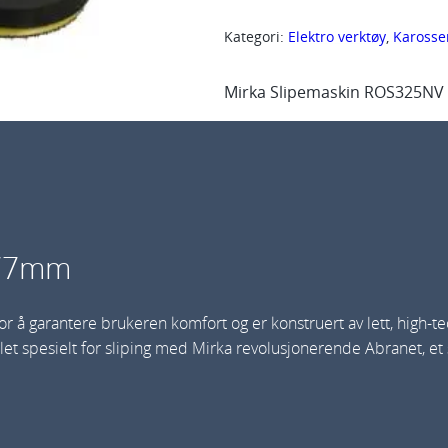
k
Kategori:
Elektro verktøy
, 
Karosse
a
S
Mirka Slipemaskin ROS325NV
l
i
p
e
m
a
 77mm
s
k
 å garantere brukeren komfort og er konstruert av lett, high-t
i
et spesielt for sliping med Mirka revolusjonerende Abranet, et sl
n
R
O
S