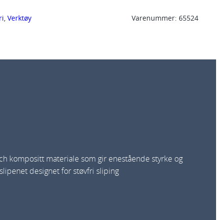
ri
, 
Verktøy
Varenummer:
65524
ech kompositt materiale som gir enestående styrke og
ipenet designet for støvfri sliping