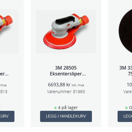
3M 28505
3M 3
per
Eksentersliper
7
 5mm
f/sentr.avsug 2,5mm
5s
6693,88
kr
1
m
slag 75mm
. mva
inkl. mva
1813
Varenummer:
81963
Var
r
4 på lager
O
KURV
LEGG I HANDLEKURV
LEG