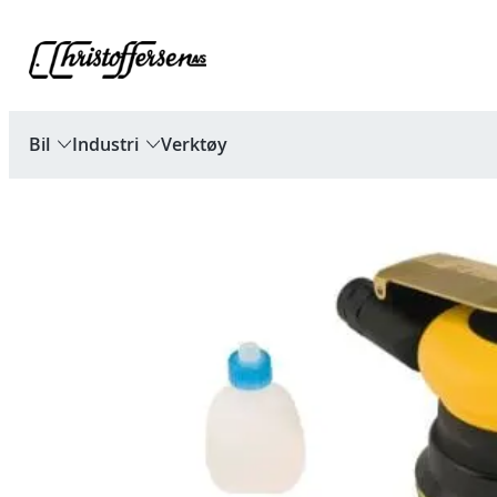
Hopp
til
innhold
Bil
Industri
Verktøy