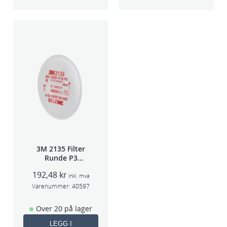
3M 2135 Filter
Runde P3
pris/par
192,48
kr
inkl. mva
Varenummer:
40597
Over 20 på lager
LEGG I