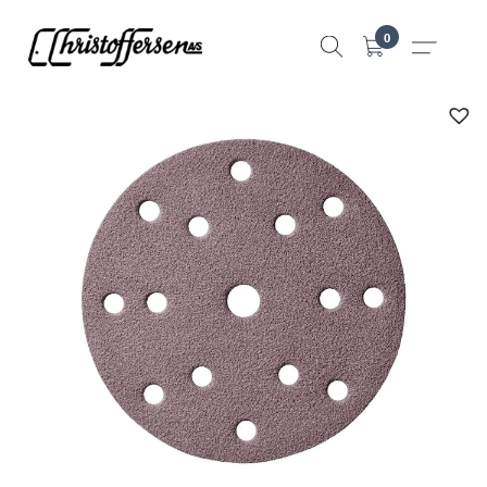
Hopp
0
til
innhold