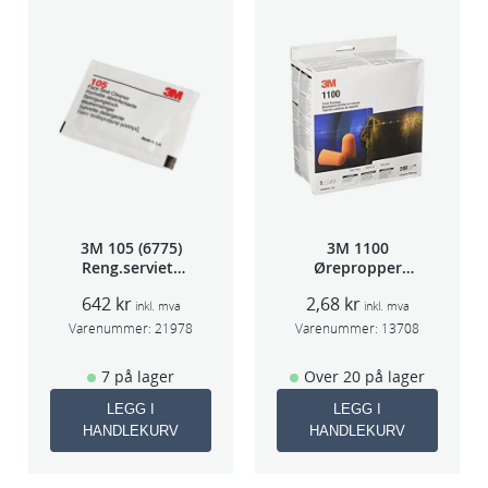
3M 105 (6775)
3M 1100
Reng.serviett
Ørepropper
PK à 40stk
Par(200)
642
kr
2,68
kr
inkl. mva
inkl. mva
Varenummer:
21978
Varenummer:
13708
7 på lager
Over 20 på lager
LEGG I
LEGG I
HANDLEKURV
HANDLEKURV