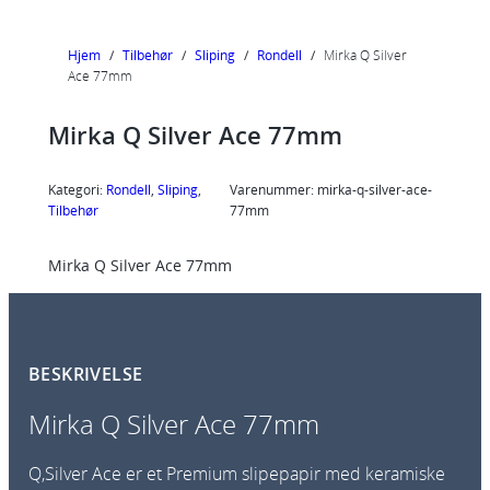
Hjem
/
Tilbehør
/
Sliping
/
Rondell
/
Mirka Q Silver
Ace 77mm
Mirka Q Silver Ace 77mm
Kategori:
Rondell
, 
Sliping
, 
Varenummer:
mirka-q-silver-ace-
Tilbehør
77mm
Mirka Q Silver Ace 77mm
BESKRIVELSE
Mirka Q Silver Ace 77mm
Q,Silver Ace er et Premium slipepapir med keramiske