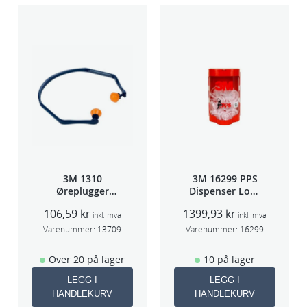
3M 1310
3M 16299 PPS
Øreplugger
Dispenser Lokk
m/bøyle
(Large,Std og
106,59
kr
1399,93
kr
Midi)
inkl. mva
inkl. mva
Varenummer:
13709
Varenummer:
16299
Over 20 på lager
10 på lager
LEGG I
LEGG I
HANDLEKURV
HANDLEKURV