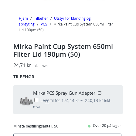
Hjem
/
Tilbehør
/
Utstyr for blanding og
sprøyting
/
PCS
/
Mirka Paint Cup System 650ml Filter
Lid 190µm (50)
Mirka Paint Cup System 650ml
Filter Lid 190µm (50)
24,71
kr
inkl. mva
TILBEHØR
Mirka PCS Spray Gun Adapter
P
Legg til for
174,14
kr
–
240,13
kr
inkl.
r
mva
i
s
o
Over 20 på lager
Minste bestillingsantall:
50
m
r