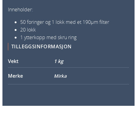
k
m
r
6
Inneholder:
5
50 foringer og 1 lokk med et 190µm filter
0
20 lokk
m
1 ytterkopp med skru ring
l
TILLEGGSINFORMASJON
F
i
Vekt
1 kg
l
t
Merke
Mirka
e
r
L
i
d
1
9
0