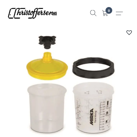
Hopp
0
til
innhold