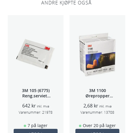
µ
ANDRE KJØPTE OGSÅ
m
(
5
0
)
a
n
t
a
l
l
3M 105 (6775)
3M 1100
Reng.serviett
Ørepropper
PK à 40stk
Par(200)
642
kr
2,68
kr
inkl. mva
inkl. mva
Varenummer:
21978
Varenummer:
13708
7 på lager
Over 20 på lager