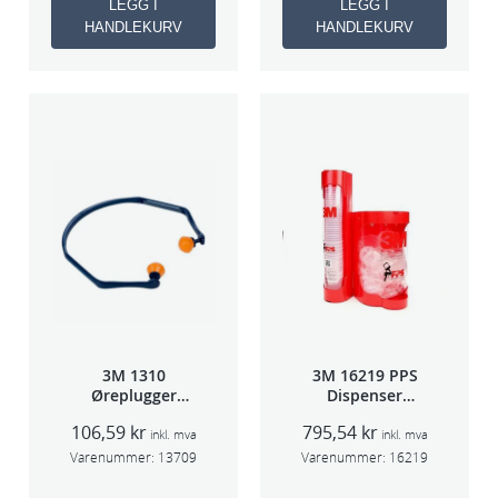
LEGG I
LEGG I
HANDLEKURV
HANDLEKURV
3M 1310
3M 16219 PPS
Øreplugger
Dispenser
m/bøyle
Beger
106,59
kr
795,54
kr
(Large,Std og
inkl. mva
inkl. mva
Midi)
Varenummer:
13709
Varenummer:
16219