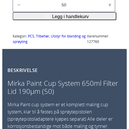
M
å
i
d
r
e
Legg i handlekurv
:
k
1
a
7
P
Kategori:
PCS
, 
Tilbehør
, 
Utstyr for blanding og
Varenummer:
4
sprøyting
127760
,
a
1
i
4
n
k
t
r
BESKRIVELSE
C
t
u
i
Mirka Paint Cup System 650ml Filter
l
p
Lid 190µm (50)
2
S
4
y
0
Mirka Paint cup system er et komplett maling cup
,
s
system, klar til å festes på sprøytepistolen
1
t
(sprøytepistoladaptere kjøpes separat) Alle deler er
3
e
korrosjonsbestandige mot både maling og tynner.