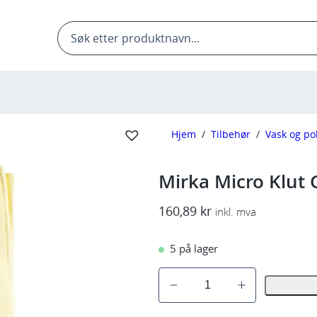
Products
search
Hjem
/
Tilbehør
/
Vask og po
Mirka Micro Klut 
160,89
kr
inkl. mva
5 på lager
M
i
r