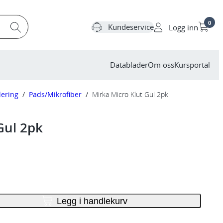
0
Kundeservice
Logg inn
Datablader
Om oss
Kursportal
lering
/
Pads/Mikrofiber
/
Mirka Micro Klut Gul 2pk
Gul 2pk
Legg i handlekurv