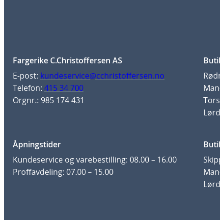
Fargerike C.Christoffersen AS
Buti
E-post:
kundeservice@cchristoffersen.no
Rødm
Telefon:
415 34 700
Man-
Orgnr.: 985 174 431
Tors
Lørd
Åpningstider
Buti
Kundeservice og varebestilling: 08.00 – 16.00
Skip
Proffavdeling: 07.00 – 15.00
Man-
Lørd