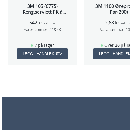
3M 105 (6775)
3M 1100 Ørepr
Reng.serviett PK à
Par(200)
40stk
642
kr
2,68
kr
inkl. mva
inkl. m
Varenummer:
21978
Varenummer:
1
7 på lager
Over 20 på l
LEGG I HANDLEKURV
LEGG I HANDLE