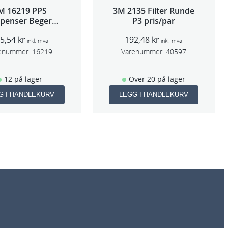
M 16219 PPS
3M 2135 Filter Runde
spenser Beger
P3 pris/par
ge,Std og Midi)
95,54
kr
192,48
kr
inkl. mva
inkl. mva
enummer:
16219
Varenummer:
40597
12 på lager
Over 20 på lager
G I HANDLEKURV
LEGG I HANDLEKURV