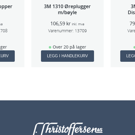
opper
3M 1310 Øreplugger
3
m/bøyle
Di
(Lar
106,59
kr
7
va
inkl. mva
3708
Varenummer:
13709
Var
ager
Over 20 på lager
KURV
LEGG I HANDLEKURV
LEG