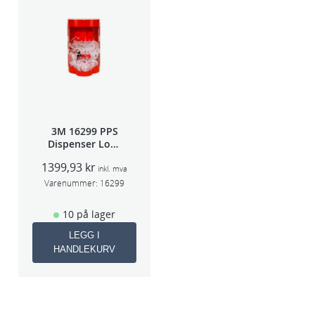
3M 16299 PPS
Dispenser Lokk
(Large,Std og
1399,93
kr
Midi)
inkl. mva
Varenummer:
16299
10 på lager
LEGG I
HANDLEKURV