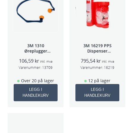
a
l
l
3M 1310
3M 16219 PPS
Øreplugger
Dispenser
m/bøyle
Beger
106,59
kr
795,54
kr
(Large,Std og
inkl. mva
inkl. mva
Midi)
Varenummer:
13709
Varenummer:
16219
Over 20 på lager
12 på lager
LEGG I
LEGG I
HANDLEKURV
HANDLEKURV