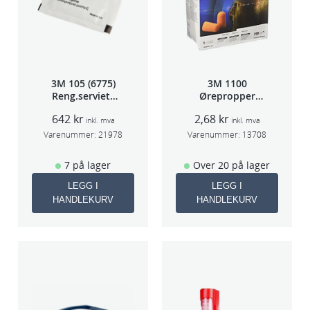
5
s
t
k
/
3M 105 (6775)
3M 1100
p
Reng.serviett
Ørepropper
k
PK à 40stk
Par(200)
642
kr
2,68
kr
p
inkl. mva
inkl. mva
Varenummer:
21978
Varenummer:
13708
r
i
7 på lager
Over 20 på lager
s
LEGG I
LEGG I
/
HANDLEKURV
HANDLEKURV
s
t
k
a
n
t