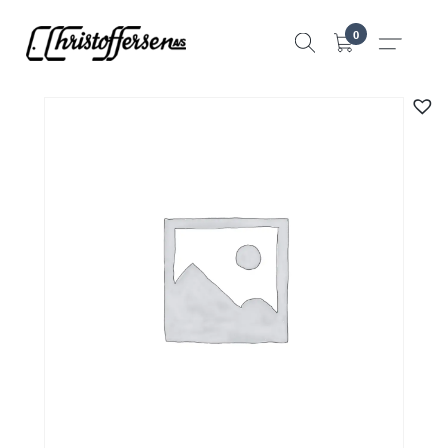
Hopp
0
til
innhold