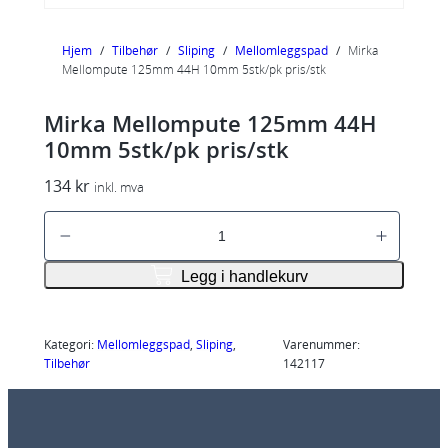
Hjem
/
Tilbehør
/
Sliping
/
Mellomleggspad
/
Mirka
Mellompute 125mm 44H 10mm 5stk/pk pris/stk
Mirka Mellompute 125mm 44H
10mm 5stk/pk pris/stk
134
kr
inkl. mva
M
i
r
Legg i handlekurv
k
a
M
Kategori:
Mellomleggspad
, 
Sliping
, 
Varenummer:
Tilbehør
142117
e
l
l
o