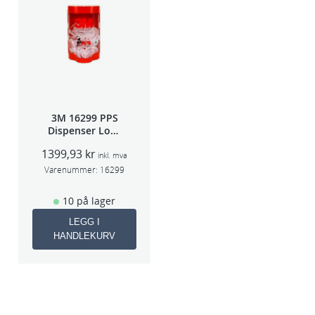
3M 16299 PPS
Dispenser Lokk
(Large,Std og
1399,93
kr
Midi)
inkl. mva
Varenummer:
16299
10 på lager
LEGG I
HANDLEKURV