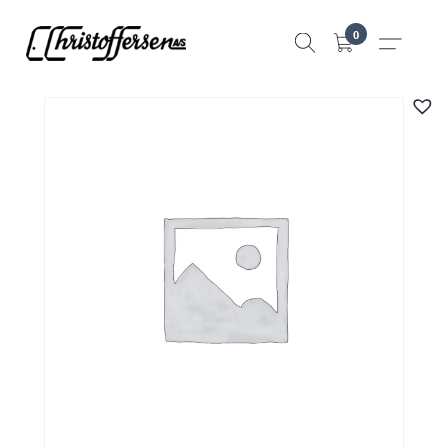
Hopp
0
til
innhold