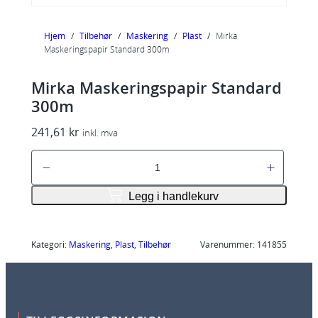
Hjem
/
Tilbehør
/
Maskering
/
Plast
/
Mirka
Maskeringspapir Standard 300m
Mirka Maskeringspapir Standard
300m
241,61
kr
inkl. mva
M
i
r
Legg i handlekurv
k
a
M
Kategori:
Maskering
, 
Plast
, 
Tilbehør
Varenummer:
141855
a
s
k
e