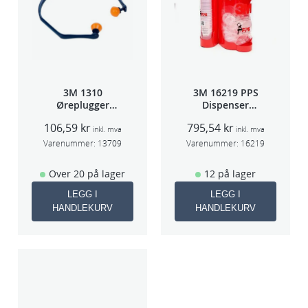
3M 1310
3M 16219 PPS
Øreplugger
Dispenser
m/bøyle
Beger
106,59
kr
795,54
kr
(Large,Std og
inkl. mva
inkl. mva
Midi)
Varenummer:
13709
Varenummer:
16219
Over 20 på lager
12 på lager
LEGG I
LEGG I
HANDLEKURV
HANDLEKURV