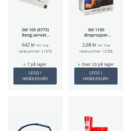
d
3
0
0
m
3M 105 (6775)
3M 1100
Reng.serviett
Ørepropper
a
PK à 40stk
Par(200)
n
642
kr
2,68
kr
inkl. mva
inkl. mva
t
Varenummer:
21978
Varenummer:
13708
a
7 på lager
Over 20 på lager
l
l
LEGG I
LEGG I
HANDLEKURV
HANDLEKURV