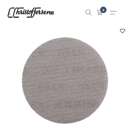
Hopp
0
til
innhold