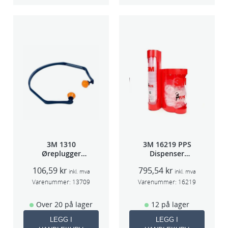
3M 1310
3M 16219 PPS
Øreplugger
Dispenser
m/bøyle
Beger
106,59
kr
795,54
kr
(Large,Std og
inkl. mva
inkl. mva
Midi)
Varenummer:
13709
Varenummer:
16219
Over 20 på lager
12 på lager
LEGG I
LEGG I