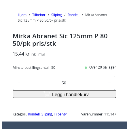
Hjem
/
Tilbehør
/
Sliping
/
Rondell
/
Mirka Abranet
Sic 125mm P 80 50/pk pris/stk
Mirka Abranet Sic 125mm P 80
50/pk pris/stk
15,44
kr
inkl. mva
Over 20 på lager
Minste bestillingsantall:
50
M
i
r
Legg i handlekurv
k
a
A
Kategori:
Rondell
, 
Sliping
, 
Tilbehør
Varenummer:
115147
b