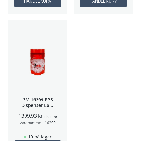
HANDLEKURV
HANDLEKURV
3M 16299 PPS
Dispenser Lokk
(Large,Std og
1399,93
kr
Midi)
inkl. mva
Varenummer:
16299
10 på lager