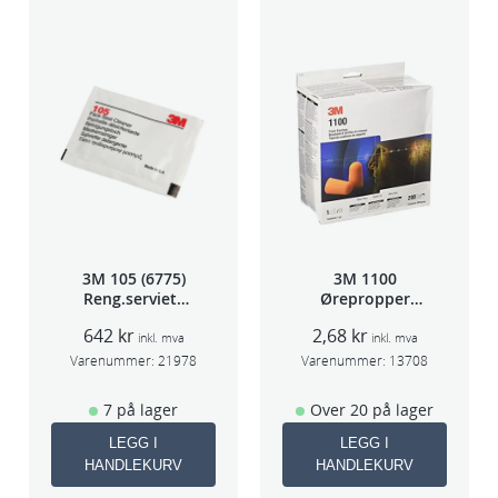
/
p
k
p
r
i
s
/
s
t
3M 105 (6775)
3M 1100
k
Reng.serviett
Ørepropper
a
PK à 40stk
Par(200)
642
kr
2,68
kr
n
inkl. mva
inkl. mva
Varenummer:
21978
Varenummer:
13708
t
a
7 på lager
Over 20 på lager
l
LEGG I
LEGG I
l
HANDLEKURV
HANDLEKURV