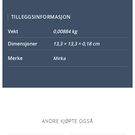
r
a
n
TILLEGGSINFORMASJON
e
t
Vekt
0,00884 kg
S
Dimensjoner
13,3 × 13,3 × 0,18 cm
i
c
Merke
Mirka
1
2
5
m
m
P
8
0
5
ANDRE KJØPTE OGSÅ
0