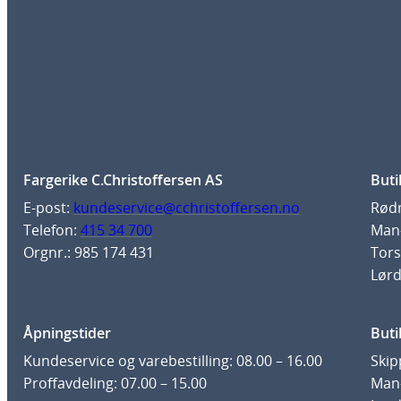
Fargerike C.Christoffersen AS
Buti
E-post:
kundeservice@cchristoffersen.no
Rødm
Telefon:
415 34 700
Man-
Orgnr.: 985 174 431
Tors
Lørd
Åpningstider
Buti
Kundeservice og varebestilling: 08.00 – 16.00
Skip
Proffavdeling: 07.00 – 15.00
Man-