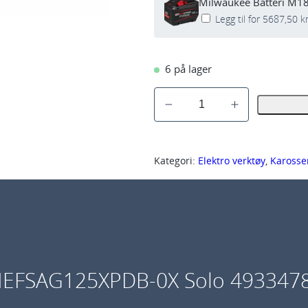
Milwaukee Batteri M1
Legg til for
5687,50
k
6 på lager
M
i
l
w
Kategori:
Elektro verktøy
, 
Karosse
a
u
k
e
e
V
ONEFSAG125XPDB-0X Solo 493347
i