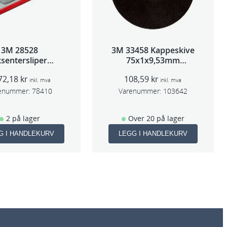
3M 28528
3M 33458 Kappeskive
sentersliper
75x1x9,53mm
entralavs 3mm
5stk/pk pris/stk
72,18
kr
108,59
kr
slag 70×198
inkl. mva
inkl. mva
enummer:
78410
Varenummer:
103642
2 på lager
Over 20 på lager
G I HANDLEKURV
LEGG I HANDLEKURV