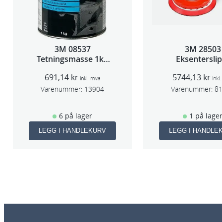
3M 08537
3M 28503
Tetningsmasse 1kg
Eksentersli
boks
f/sentr.avsug
691,14
kr
5744,13
kr
slag 75m
inkl. mva
inkl
Varenummer:
13904
Varenummer:
8
6 på lager
1 på lage
LEGG I HANDLEKURV
LEGG I HANDLE