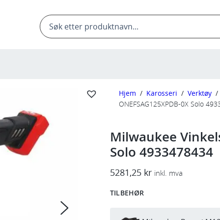
Products
search
Hjem
/
Karosseri
/
Verktøy
/
ONEFSAG125XPDB-0X Solo 493
Milwaukee Vinke
Solo 4933478434
5281,25
kr
inkl. mva
TILBEHØR