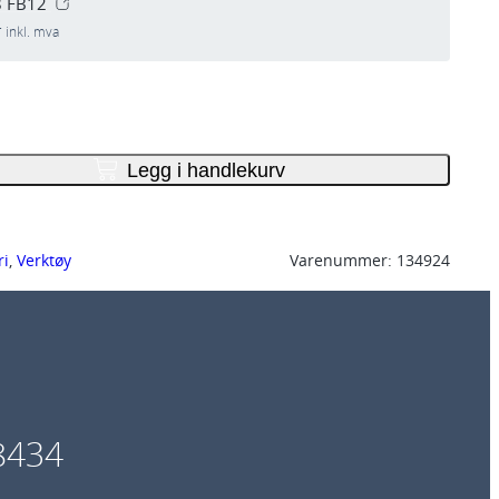
8 FB12
r
inkl. mva
Legg i handlekurv
ri
, 
Verktøy
Varenummer:
134924
8434