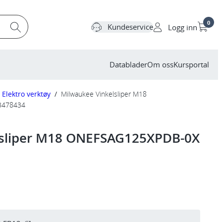
0
Kundeservice
Logg inn
Datablader
Om oss
Kursportal
Elektro verktøy
/
Milwaukee Vinkelsliper M18
3478434
lsliper M18 ONEFSAG125XPDB-0X