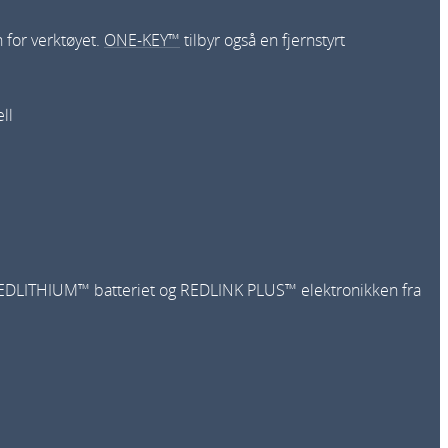
 for verktøyet.
ONE-KEY™
tilbyr også en fjernstyrt
ll
REDLITHIUM™ batteriet og REDLINK PLUS™ elektronikken fra