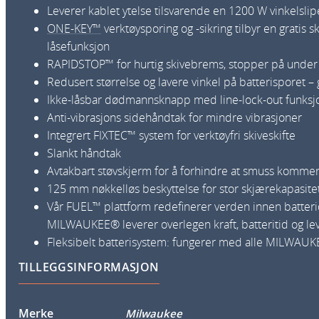
Leverer kablet ytelse tilsvarende en 1200 W vinkelslip
ONE-KEY™
verktøysporing og -sikring tilbyr en gratis
låsefunksjon
RAPIDSTOP™ for hurtig skivebrems, stopper på under 
Redusert størrelse og lavere vinkel på batterisporet
Ikke-låsbar dødmannsknapp med line-lock-out funksjo
Anti-vibrasjons sidehåndtak for mindre vibrasjoner
Integrert FIXTEC™ system for verktøyfri skiveskifte
Slankt håndtak
Avtakbart støvskjerm for å forhindre at smuss kommer
125 mm nøkkelløs beskyttelse for stor skjærekapasitet
Vår FUEL™ plattform redefinerer verden innen batte
MILWAUKEE® leverer overlegen kraft, batteritid og lev
Fleksibelt batterisystem: fungerer med alle MILWA
TILLEGGSINFORMASJON
Merke
Milwaukee