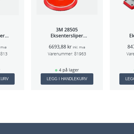
l
o
4
9
3M 28505
3
per
Eksentersliper
Ek
 5mm
f/sentr.avsug 2,5mm
f/s
3
6693,88
kr
84
m
slag 75mm
. mva
inkl. mva
4
1813
Varenummer:
81963
Var
7
8
r
4 på lager
4
KURV
LEGG I HANDLEKURV
LEG
3
4
a
n
t
a