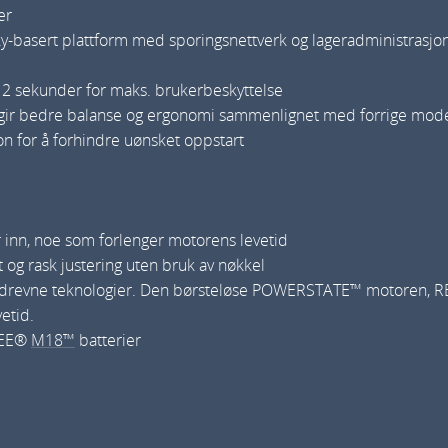
n
er
k
 sky-basert plattform med sporingsnettverk og lageradministrasjon
e
l
2 sekunder for maks. brukerbeskyttelse
s
 – gir bedre balanse og ergonomi sammenlignet med forrige mode
l
n for å forhindre uønsket oppstart
i
p
e
 inn, noe som forlenger motorens levetid
r
 og rask justering uten bruk av nøkkel
M
ridrevne teknologier. Den børsteløse POWERSTATE™ motoren, 
1
etid.
8
UKEE®
M18™
batterier
O
N
E