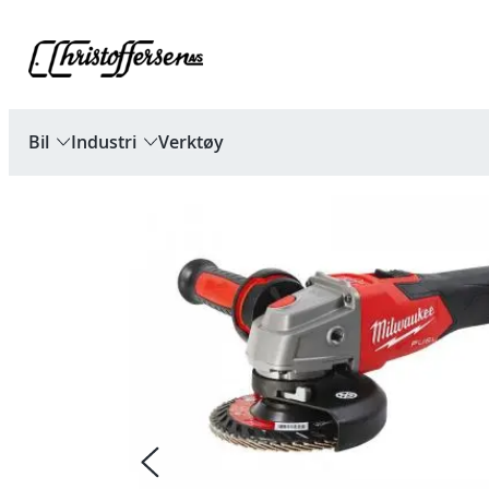
Hopp
til
innhold
Bil
Industri
Verktøy