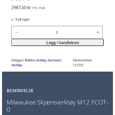
2987,50
kr
inkl. mva
9 på lager
M
i
l
Legg i handlekurv
w
a
u
Kategori:
Elektro verktøy
, 
Karosseri
, 
Varenummer:
Verktøy
121531
k
e
e
S
BESKRIVELSE
k
j
Milwaukee Skjæreverktøy M12 FCOT-
æ
0
r