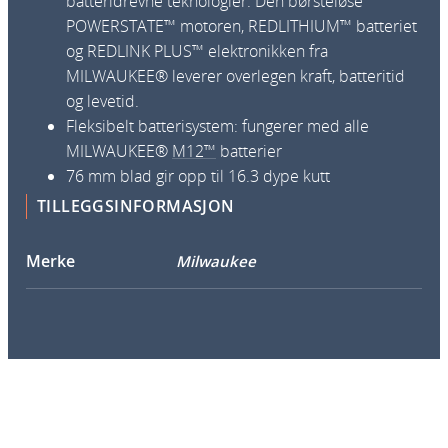
batteridrevne teknologier. Den børsteløse
n
POWERSTATE™ motoren, REDLITHIUM™ batteriet
t
og REDLINK PLUS™ elektronikken fra
a
MILWAUKEE® leverer overlegen kraft, batteritid
l
og levetid.
l
Fleksibelt batterisystem: fungerer med alle
MILWAUKEE®
M12™
batterier
76 mm blad gir opp til 16.3 dype kutt
TILLEGGSINFORMASJON
Merke
Milwaukee