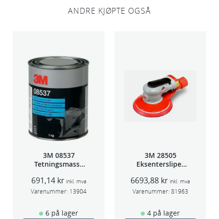
ANDRE KJØPTE OGSÅ
3M 08537
3M 28505
Tetningsmasse
Eksentersliper
1kg boks
f/sentr.avsug
691,14
kr
6693,88
kr
2,5mm slag
inkl. mva
inkl. mva
75mm
Varenummer:
13904
Varenummer:
81963
6 på lager
4 på lager