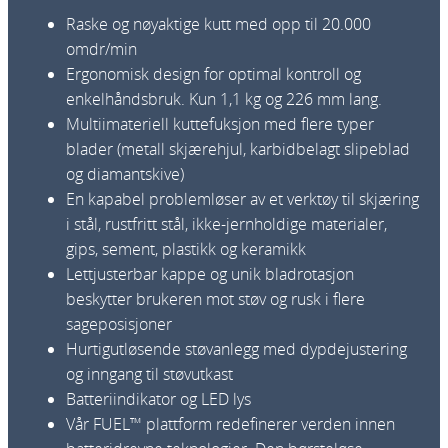
e
Raske og nøyaktige kutt med opp til 20.000
v
omdr/min
e
Ergonomisk design for optimal kontroll og
r
enkelhåndsbruk. Kun 1,1 kg og 226 mm lang.
k
Multiimateriell kuttefuksjon med flere typer
t
blader (metall skjærehjul, karbidbelagt slipeblad
ø
og diamantskive)
y
En kapabel problemløser av et verktøy til skjæring
M
i stål, rustfritt stål, ikke-jernholdige materialer,
1
gips, sement, plastikk og keramikk
2
Lettjusterbar kappe og unik bladrotasjon
F
beskytter brukeren mot støv og rusk i flere
C
sageposisjoner
O
Hurtigutløsende støvanlegg med dypdejustering
T
og inngang til støvutkast
-
Batteriindikator og LED lys
0
Vår FUEL™ plattform redefinerer verden innen
a