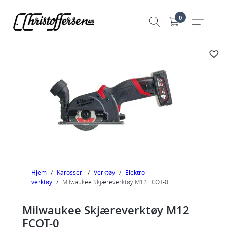
Hopp
0
til
innhold
Hjem
/
Karosseri
/
Verktøy
/
Elektro
verktøy
/
Milwaukee Skjæreverktøy M12 FCOT-0
Milwaukee Skjæreverktøy M12
FCOT-0