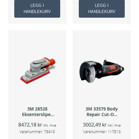
LEGG I
LEGG I
HANDLEKURV
HANDLEKURV
3M 28528
3M 33579 Body
Eksentersliper
Repair Cut-Off
f/sentralavs
Wheel Tool
8472,18
kr
3002,49
kr
3mm slag
75mm
inkl. mva
inkl. mva
70×198
Varenummer:
78410
Varenummer:
117013