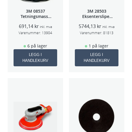
5
3M 08537
3M 28503
m
Tetningsmasse
Eksentersliper
m
1kg boks
f/sentr.avsug
691,14
kr
5744,13
kr
5mm slag
inkl. mva
inkl. mva
a
75mm
Varenummer:
13904
Varenummer:
81813
n
t
6 på lager
1 på lager
a
LEGG I
LEGG I
l
HANDLEKURV
HANDLEKURV
l