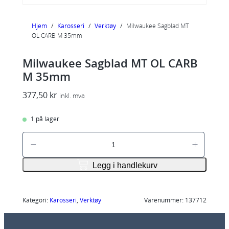
Hjem
/
Karosseri
/
Verktøy
/
Milwaukee Sagblad MT
OL CARB M 35mm
Milwaukee Sagblad MT OL CARB
M 35mm
377,50
kr
inkl. mva
1 på lager
M
i
l
Legg i handlekurv
w
a
u
Kategori:
Karosseri
, 
Verktøy
Varenummer:
137712
k
e