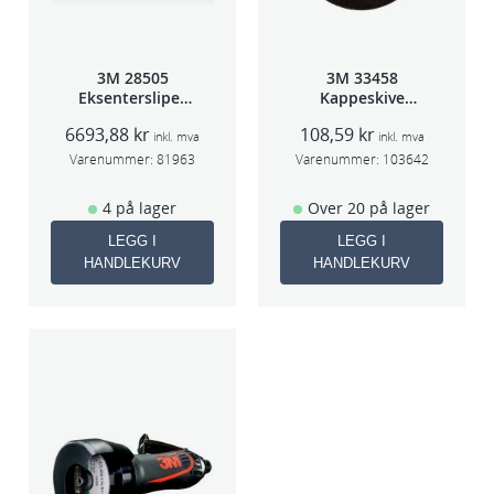
3M 28505
3M 33458
Eksentersliper
Kappeskive
f/sentr.avsug
75x1x9,53mm
6693,88
kr
108,59
kr
2,5mm slag
5stk/pk pris/stk
inkl. mva
inkl. mva
75mm
Varenummer:
81963
Varenummer:
103642
4 på lager
Over 20 på lager
LEGG I
LEGG I
HANDLEKURV
HANDLEKURV