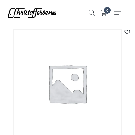
Hopp
0
til
innhold