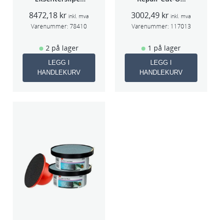
f/sentralavs
Wheel Tool
8472,18
kr
3002,49
kr
3mm slag
75mm
inkl. mva
inkl. mva
70×198
Varenummer:
78410
Varenummer:
117013
2 på lager
1 på lager
LEGG I
LEGG I
HANDLEKURV
HANDLEKURV