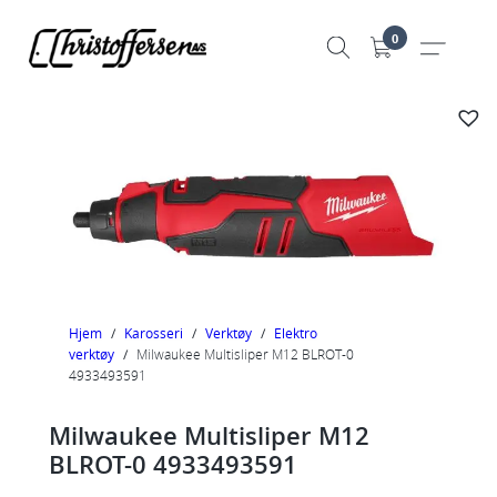
Hopp
0
til
innhold
Hjem
/
Karosseri
/
Verktøy
/
Elektro
verktøy
/
Milwaukee Multisliper M12 BLROT-0
4933493591
Milwaukee Multisliper M12
BLROT-0 4933493591