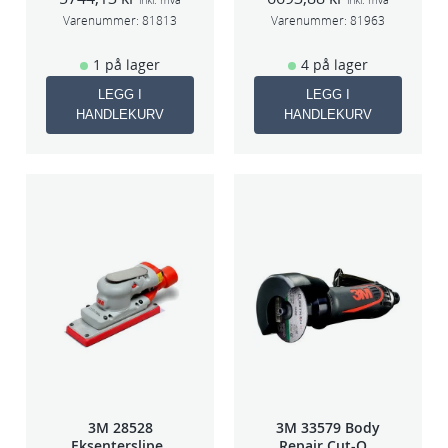
5mm slag
2,5mm slag
75mm
75mm
Varenummer:
81813
Varenummer:
81963
1 på lager
4 på lager
LEGG I
LEGG I
HANDLEKURV
HANDLEKURV
3M 28528
3M 33579 Body
Eksentersliper
Repair Cut-Off