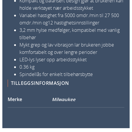
Kompakt og balansert design gjør at brukeren kan
l
holde verktøyet nær arbeidsstykket
i
Variabel hastighet fra 5000 omdr./min til 27 500
p
omdr./min og12 hastighetsinnstillinger
e
3,2 mm hylse medfølger, kompatibel med vanlig
r
tilbehør
M
Mykt grep og lav vibrasjon lar brukeren jobbe
1
komfortabelt og over lengre perioder
2
LED-lys lyser opp arbeidsstykket
B
0.36 kg
L
Spindellås for enkelt tilbehørsbytte
R
TILLEGGSINFORMASJON
O
T
Merke
Milwaukee
-
0
4
9
3