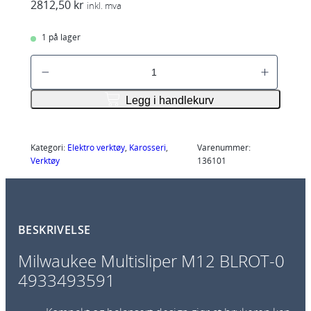
2812,50
kr
inkl. mva
1 på lager
M
i
l
Legg i handlekurv
w
a
u
Kategori:
Elektro verktøy
, 
Karosseri
, 
Varenummer:
Verktøy
136101
k
e
e
M
BESKRIVELSE
u
l
Milwaukee Multisliper M12 BLROT-0
t
4933493591
i
s