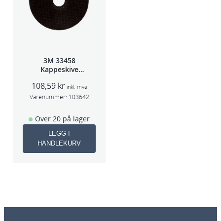
3M 33458
Kappeskive
75x1x9,53mm
108,59
kr
5stk/pk pris/stk
inkl. mva
Varenummer:
103642
Over 20 på lager
LEGG I
HANDLEKURV