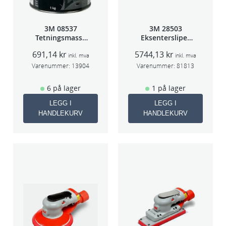
C
I
3M 08537
3M 28503
W
Tetningsmasse
Eksentersliper
1kg boks
f/sentr.avsug
F
691,14
kr
5744,13
kr
5mm slag
inkl. mva
inkl. mva
1
75mm
Varenummer:
13904
Varenummer:
81813
2
G
6 på lager
1 på lager
3
LEGG I
LEGG I
-
HANDLEKURV
HANDLEKURV
5
0
2
X
a
n
t
a
l