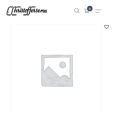
Hopp
0
til
innhold