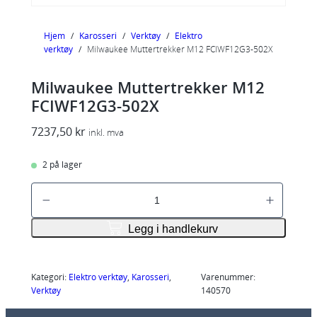
Hjem
/
Karosseri
/
Verktøy
/
Elektro
verktøy
/
Milwaukee Muttertrekker M12 FCIWF12G3-502X
Milwaukee Muttertrekker M12
FCIWF12G3-502X
7237,50
kr
inkl. mva
2 på lager
M
i
l
Legg i handlekurv
w
a
u
Kategori:
Elektro verktøy
, 
Karosseri
, 
Varenummer:
Verktøy
140570
k
e