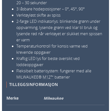
o
20 – 30 sekunder
l
3 låsbare hodeposisjoner – 0°, 45°, 90°
t
Verktøyløst skifte av spiss
M
2-farge LED indikatorlys: blinkende grønn under
1
oppvarming, lysende grønn ved klar til bruk og
2
lysende rød når verktøyet er slukket men spissen
S
er varm
I
Temperaturkontroll for konsis varme ved
-
krevende oppgaver
2
Kraftig LED lys for beste oversikt ved
0
loddeoppgaver
1
Fleksibelt batterisystem: fungerer med alle
C
MILWAUKEE®
M12™
batterier
a
TILLEGGSINFORMASJON
n
t
Merke
Milwaukee
a
l