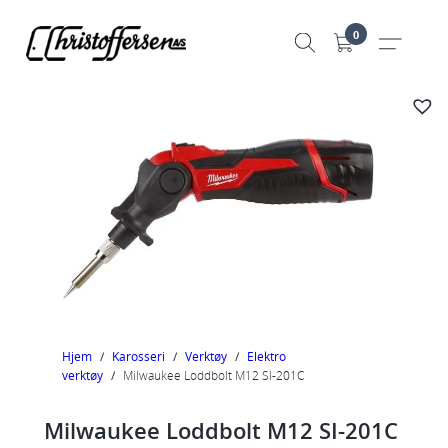
Hopp
0
til
innhold
Hjem
/
Karosseri
/
Verktøy
/
Elektro
verktøy
/
Milwaukee Loddbolt M12 SI-201C
Milwaukee Loddbolt M12 SI-201C