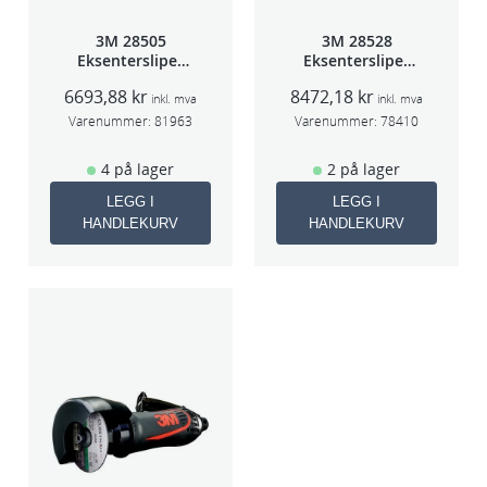
3M 28505
3M 28528
Eksentersliper
Eksentersliper
f/sentr.avsug
f/sentralavs
6693,88
kr
8472,18
kr
2,5mm slag
3mm slag
inkl. mva
inkl. mva
75mm
70×198
Varenummer:
81963
Varenummer:
78410
4 på lager
2 på lager
LEGG I
LEGG I
HANDLEKURV
HANDLEKURV