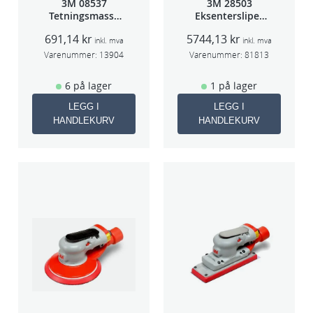
3M 08537
3M 28503
Tetningsmasse
Eksentersliper
1kg boks
f/sentr.avsug
691,14
kr
5744,13
kr
5mm slag
inkl. mva
inkl. mva
75mm
Varenummer:
13904
Varenummer:
81813
6 på lager
1 på lager
LEGG I
LEGG I
HANDLEKURV
HANDLEKURV