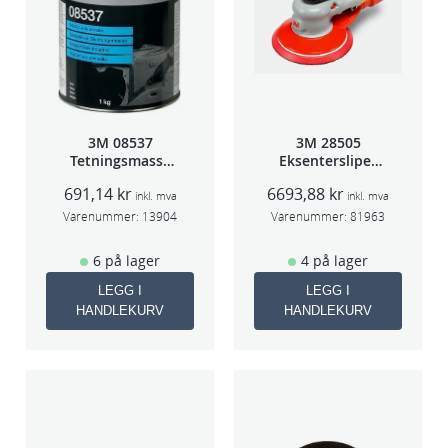
8
3
a
n
t
a
3M 08537
3M 28505
Tetningsmasse
Eksentersliper
l
1kg boks
f/sentr.avsug
l
691,14
kr
6693,88
kr
2,5mm slag
inkl. mva
inkl. mva
75mm
Varenummer:
13904
Varenummer:
81963
6 på lager
4 på lager
LEGG I
LEGG I
HANDLEKURV
HANDLEKURV