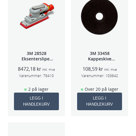
3M 28528
3M 33458
Eksentersliper
Kappeskive
f/sentralavs
75x1x9,53mm
8472,18
kr
108,59
kr
3mm slag
5stk/pk pris/stk
inkl. mva
inkl. mva
70×198
Varenummer:
78410
Varenummer:
103642
2 på lager
Over 20 på lager
LEGG I
LEGG I
HANDLEKURV
HANDLEKURV