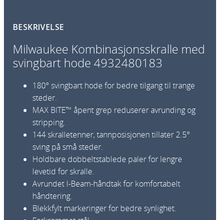
e
K
BESKRIVELSE
o
m
Milwaukee Kombinasjonsskralle med
b
svingbart hode 4932480183
i
n
180° svingbart hode for bedre tilgang til trange
a
steder.
s
MAX BITE™ åpent grep reduserer avrunding og
j
stripping.
o
144 skralletenner, tannposisjonen tillater 2.5°
n
sving på små steder.
s
Holdbare dobbeltstablede paler for lengre
s
levetid for skralle.
k
Avrundet I-Beam-håndtak for komfortabelt
r
håndtering.
a
Blekkfylt markeringer for bedre synlighet.
l