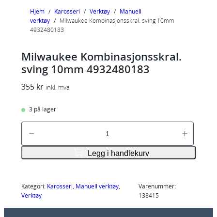
Hjem
/
Karosseri
/
Verktøy
/
Manuell
verktøy
/
Milwaukee Kombinasjonsskral. sving 10mm
4932480183
Milwaukee Kombinasjonsskral.
sving 10mm 4932480183
355
kr
inkl. mva
3 på lager
M
i
l
Legg i handlekurv
w
a
u
Kategori:
Karosseri
, 
Manuell verktøy
, 
Varenummer:
Verktøy
138415
k
e