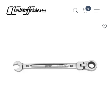
Hopp
0
til
innhold