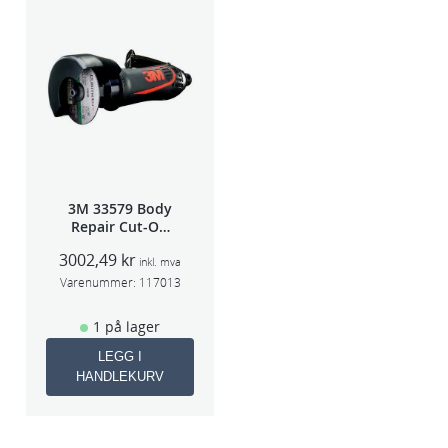
3M 33579 Body
Repair Cut-Off
Wheel Tool
3002,49
kr
75mm
inkl. mva
Varenummer:
117013
1 på lager
LEGG I
HANDLEKURV